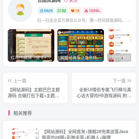
6626
32
16
169W+
扫一扫关注官方微信公众号，第一时间获取源码、网赚项目资源教程，自媒体等知识干货，让互联网创业赚钱更简单。
红鸟H5棋牌（房卡+金币）全套双模式游戏源码
网狐经典版之盛世棋牌完整游戏源码（包含文档、架设教程、网站、源代码等）
上一篇
下一篇
【网站源码】主题巴巴主题
全新UI情侣专属飞行棋与真
源码 合辑打包下载+主题巴
心话大冒险H5游戏源码 附教
巴SEO插件 | WordPress主
程
题模版
相关推荐
【网站源码】全网首发+旗舰28完美运营Java
版高仿28圈+彩种丰富+机器人+眯牌