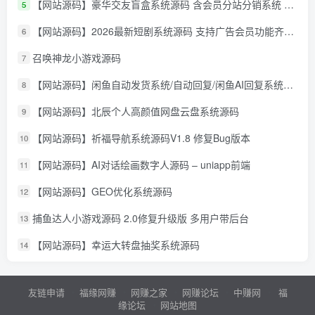
【网站源码】豪华交友盲盒系统源码 含会员分站分销系统 可易支付
5
【网站源码】2026最新短剧系统源码 支持广告会员功能齐全短剧源码
6
召唤神龙小游戏源码
7
【网站源码】闲鱼自动发货系统/自动回复/闲鱼AI回复系统源码
8
【网站源码】北辰个人高颜值网盘云盘系统源码
9
【网站源码】祈福导航系统源码V1.8 修复Bug版本
10
【网站源码】AI对话绘画数字人源码 – uniapp前端
11
【网站源码】GEO优化系统源码
12
捕鱼达人小游戏源码 2.0修复升级版 多用户带后台
13
【网站源码】幸运大转盘抽奖系统源码
14
友链申请
福缘网赚
网赚之家
网赚论坛
中赚网
福
缘论坛
网站地图