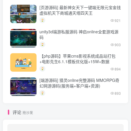
[页游源码] 最新神女天下一键端无限元宝金钱
虚拟机天下商城通天塔四天王
921
unity3d端游私服源码 神启online全套游戏源
码
903
【php源码】苹果cms影视系统成品站打包
+电影先生6.1.1模板优化版+15W+数据
894
[端游源码] 猎灵online完整源码 MMORPG奇
幻网游源码(服务端+客户端+资源)
893
评论
抢沙发