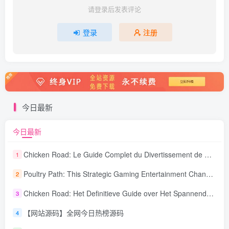
请登录后发表评论
登录
注册
今日最新
今日最新
Chicken Road: Le Guide Complet du Divertissement de Maison de Jeu Stratégique
1
Poultry Path: This Strategic Gaming Entertainment Changing Sequence Forecasting
2
Chicken Road: Het Definitieve Guide over Het Spannende Gokspel
3
【网站源码】全网今日热榜源码
4