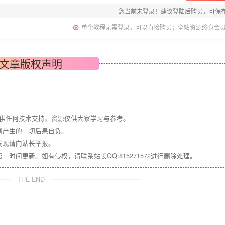
您当前未登录！建议登陆后购买，可保
单个教程无需登录，可以直接购买；全站资源终身会
文章版权声明
提供任何技术支持。资源仅供大家学习与参考。
则产生的一切后果自负。
发现请向站长举报。
间更新。如有侵权，请联系站长QQ:815271572进行删除处理。
THE END