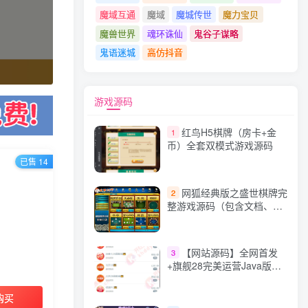
魔域互通
魔域
魔城传世
魔力宝贝
魔兽世界
魂环诛仙
鬼谷子谋略
鬼语迷城
高仿抖音
游戏源码
红鸟H5棋牌（房卡+金
1
币）全套双模式游戏源码
已售 14
网狐经典版之盛世棋牌完
2
整游戏源码（包含文档、架
设教程、网站、源代码等）
【网站源码】全网首发
3
+旗舰28完美运营Java版高
仿28圈+彩种丰富+机器人
+眯牌
购买