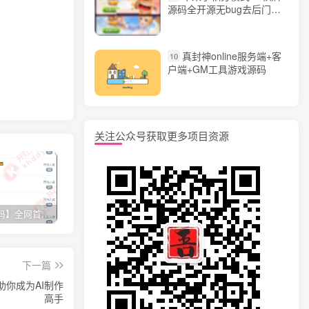
源码全开源无bug去后门无
漏洞完整源码 价值5000元
真封神online服务端+客
10
户端+GM工具游戏源码
关注公众号获取更多项目资源
【网站源码】全网首发+旗舰28完美运营Java版高仿28圈+彩种丰富+机器人+眯牌
香逸房卡十三水完整游戏源码 适合做二开
星力9代棋牌游戏源码 完整数据+Android+Ios全套APP客户端 解密工具+视频教程(见另个链接)
QQ
下一篇
助你成为AI制作
高手