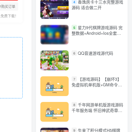
香逸房卡十三水完整游戏
4
存购买订单
源码 适合做二开
员免费下载！
星力9代棋牌游戏源码 完
5
整数据+Android+Ios全套
APP客户端 解密工具+视频
教程(见另个链接)
QQ音速游戏源代码
6
【游戏源码】【崩坏3】
7
免虚拟机单机版+GM命令
+全角色+安装教程+不限速
下载
千年网游单机版游戏源码
8
千年服务端 怀旧神武奇章一
键端 任务副本 GM口令代码
牛来了积分模式H5棋牌
9