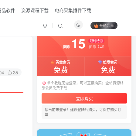
精品软件
资源课程下载
电商采集插件下载
开通会员
付费资源
已售 14
15
限时特惠
149
图币
图币
黄金会员
超级会员
免费
免费
04
35
单个教程无需登录，可以直接购买；全站资源终
身会员免费下载！
立即购买
您当前未登录！建议登陆后购买，可保存购买订
HI！请登录
单
登录
注册