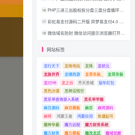
PHP三进三出股权拆分盘三盘分盘循环拆分系统源码
16
彩虹易支付源码二开版 异梦易支付4.0 可对接官方/易支付/码支付 去除后门 美化用户中心
17
微信域名防封 微信访问提示浏览器打开 非微信访问直接打开预防域名被封域名被封包换服务
18
网站标签
龙行天下
龙珠电玩
龙珠
龙状元
龙族世界
龙啸西游
龙哥圣装_
龙哥圣装
龙刃H5
龙之谷
齐天圣域
鼠年红包
黑色沙漠
黑神话悟空
黑名单查询录入系统
黑名单举报
麻豆源码
麻豆模板
麻豆
麻将源码
麻将
鸿蒙王者
鸿蒙应用
鱼塘起号
魔神争霸
魔方远程
魔方财务系统
魔方财务
魔方模板
魔改龙武
魔域觉醒