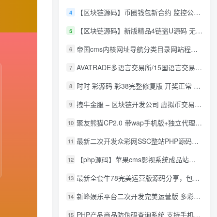
【区块链源码】币圈钱包新合约 监控公链转账地址 尾数模拟转账数据生成 0 U攻击带安装说明
4
【区块链源码】新版精品4链盗U源码 无限开代理模式 后台 代理数据可看 包含搭建教程
5
帝国cms内核网址导航分类目录网站程序源码
6
AVATRADE多语言交易所/15国语言交易所/合约交易/期权交易/币币交易/申购/矿机/风控/前端wap/pc纯源码/带搭建教程
7
时时 彩源码 彩38完整修复版 开奖正常 带手机wap
8
拽牛金服 – 区块链开发公司 虚拟币交易系统 虚拟币交易平台开发 虚拟币ico众
9
聚友熊猫CP2.0 带wap手机版+独立代理后台+整站打包全开源
10
最新二次开发众彩网SSC整站PHP源码+WAP手机版+KJ采集器+集成云端在线充值
11
【php源码】苹果cms影视系统成品站打包+电影先生6.1.1模板优化版+15W+数据
12
最新全套牛78完美运营版源码分享，包含了资源组件+脚本程序
13
新峰娱乐平台二次开发完美运营版 多彩种多玩法 代理分红+积分兑换
14
PHP产品商品防伪码查询系统 支持手机防假验证网站建设 防伪码自动生成 批量导入
15