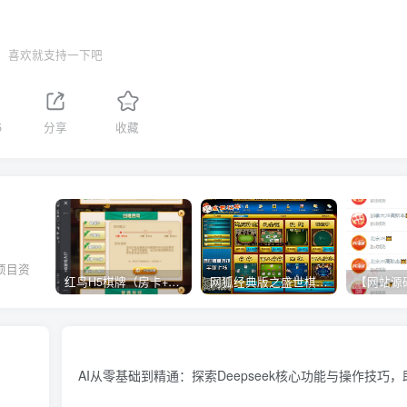
喜欢就支持一下吧
5
分享
收藏
项目资
红鸟H5棋牌（房卡+金币）全套双模式游戏源码
网狐经典版之盛世棋牌完整游戏源码（包含文档、架设教程、网站、源代码等）
。
AI从零基础到精通：探索Deepseek核心功能与操作技巧，