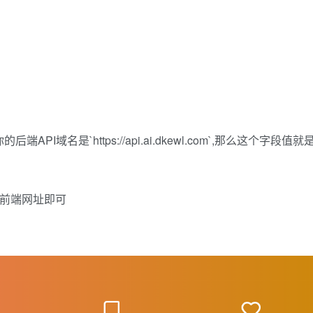
你的后端API域名是`https://api.ai.dkewl.com`,那么这个字段值就
入你的前端网址即可