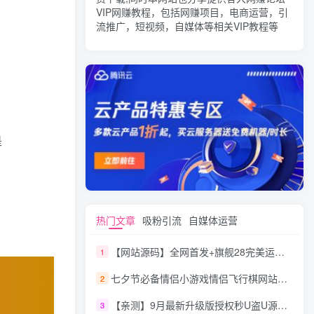
VIP网赚教程，包括网赚项目，电商运营，引
流推广，短视频，自媒体等相关VIP教程等
是
热门文章
吸粉引流
自媒体运营
【网站源码】全网首发+旗舰28完美运营Java版高仿28圈+彩种丰富+机器人+眯牌
1
七夕节必备情侣小游戏情侣飞行棋网站源码
2
【亲测】9月最新升级版授权秒U盗U源码/四链盗U源码/自带提币接口
3