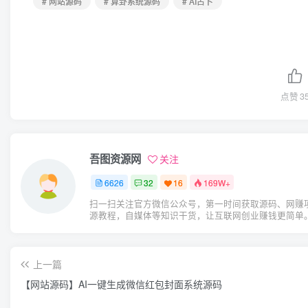
# 网站源码
# 算卦系统源码
# AI占卜
点赞
3
吾图资源网
关注
6626
32
16
169W+
扫一扫关注官方微信公众号，第一时间获取源码、网赚
源教程，自媒体等知识干货，让互联网创业赚钱更简单
上一篇
【网站源码】AI一键生成微信红包封面系统源码