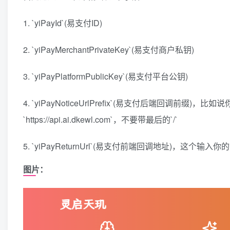
1. `yiPayId`(易支付ID)
2. `yiPayMerchantPrivateKey`(易支付商户私钥)
3. `yiPayPlatformPublicKey`(易支付平台公钥)
4. `yiPayNoticeUrlPrefix`(易支付后端回调前缀)，比如说
`https://api.ai.dkewl.com`，不要带最后的`/`
5. `yiPayReturnUrl`(易支付前端回调地址)，这个输
图片：