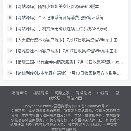
【网站源码】随机小姐姐美女热舞源码v6.0版本
8
【网站源码】个人记账系统源码消费记账管理系统
9
【网站源码】手机拍照无确认连续上传系统ASP源码
10
【大天使奇迹本地客户端版】7月17日收集整理Win系手工服务端-怀旧奇迹页游-详细文本搭建教程-GM授权管理后台-PC客户端
11
【洛雅冒险本地客户端版】7月17日收集整理Win系手工服务端-经典冒险页游-详细文本搭建教程-PC客户端
12
【猎魔三国-H5代金券内购跨服版】7月13日收集整理Linux手工服务端-典藏卡牌回合手游-详细文本搭建教程-通用视频教程-GM管理授权后台-简易安卓客户端
13
【诸仙列传OL-本地客户端版】7月13日收集整理WIN系手工服务端-经典修真页游-详细文本搭建教程-GM工具-PC客户端
14
友链申请
福缘网赚
网赚之家
网赚论坛
中赚网
福
缘论坛
网站地图
Copyright © 2023 ·
吾图资源网
闽ICP备17000249号-2
免责声明：本站资源均源自网络，所有发布网站资源，仅供学习和研究
使用！本站内容由互联网用户自发分享，本站仅做收集整理，本站仅提
供信息存储空间服务，不拥有所有权，不承担相关法律责任。如发现本
站有涉嫌抄袭侵权/违法违规的内容， 请底部联系方式私聊，一经查实，
本站将立刻删除。