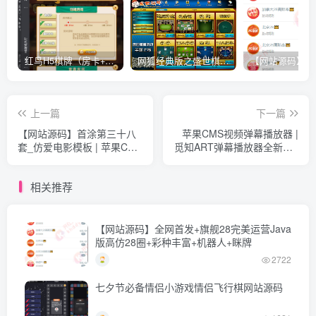
红鸟H5棋牌（房卡+金币）全套双模式游戏源码
网狐经典版之盛世棋牌完整游戏源码（包含文档、架设教程、网站、源代码等）
上一篇
下一篇
【网站源码】首涂第三十八
苹果CMS视频弹幕播放器 |
套_仿爱电影模板 | 苹果CMS
觅知ART弹幕播放器全新UI |
模板
MizhiPlayer多功能播放器
相关推荐
【网站源码】全网首发+旗舰28完美运营Java
版高仿28圈+彩种丰富+机器人+眯牌
2722
七夕节必备情侣小游戏情侣飞行棋网站源码