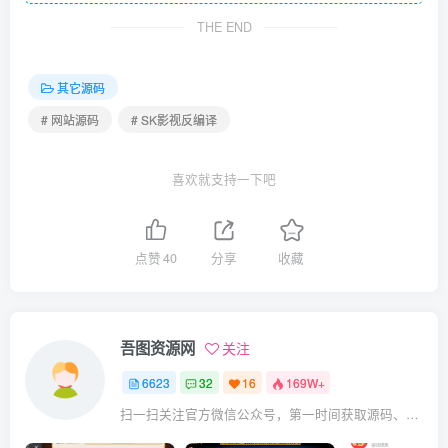
THE END
其它源码
# 网站源码
# SK影视反编译
喜欢就支持一下吧
点赞
40
分享
收藏
吾图资源网
关注
6623
32
16
169W+
扫一扫关注官方微信公众号，第一时间获取源码、网赚项目资源教程，自媒体等知识干货，让互联网创业赚钱更简单。