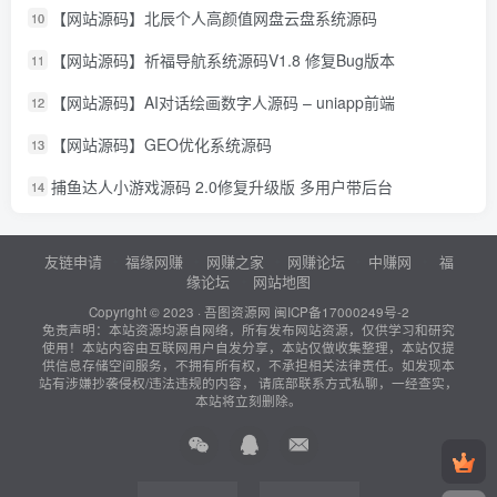
【网站源码】北辰个人高颜值网盘云盘系统源码
10
【网站源码】祈福导航系统源码V1.8 修复Bug版本
11
【网站源码】AI对话绘画数字人源码 – uniapp前端
12
【网站源码】GEO优化系统源码
13
捕鱼达人小游戏源码 2.0修复升级版 多用户带后台
14
友链申请
福缘网赚
网赚之家
网赚论坛
中赚网
福
缘论坛
网站地图
Copyright © 2023 ·
吾图资源网
闽ICP备17000249号-2
免责声明：本站资源均源自网络，所有发布网站资源，仅供学习和研究
使用！本站内容由互联网用户自发分享，本站仅做收集整理，本站仅提
供信息存储空间服务，不拥有所有权，不承担相关法律责任。如发现本
站有涉嫌抄袭侵权/违法违规的内容， 请底部联系方式私聊，一经查实，
本站将立刻删除。