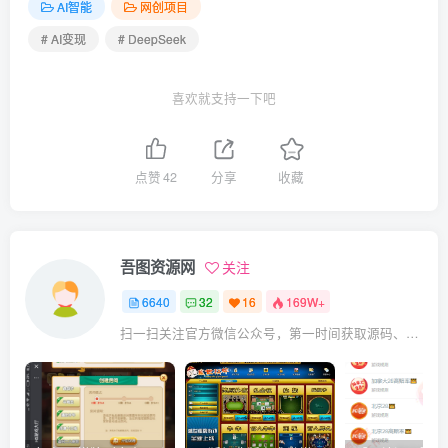
AI智能
网创项目
# AI变现
# DeepSeek
喜欢就支持一下吧
点赞
42
分享
收藏
吾图资源网
关注
6640
32
16
169W+
扫一扫关注官方微信公众号，第一时间获取源码、网赚项目资源教程，自媒体等知识干货，让互联网创业赚钱更简单。