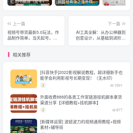
红鸟H5棋牌（房卡+金币）全套双模式游戏源码
网狐经典版之盛世棋牌完整游戏源码（包含文档、架设教程、网站、源代码等）
上一篇
下一篇
视频号带货最新5.0玩法，作
AI工具全解：从办公神器到
品制作简单，当天起号，复
创意设计，从基础到进阶，
制粘贴，轻松矩阵…
带你玩转AI工具
相关推荐
[抖音快手]2022影视解说教程，超详细新手也
能学会利用影视号长期变现！（无水印）
1001
外面收费888的各类工作室链游挂机脚本拿货
渠道分享【详细教程+挂机脚本】
877
[新媒体运营] 波妞波力的视频通用教程+视频
素材+辅导班