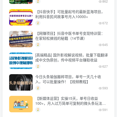
862
【抖音快手】可批量起号的最新蓝海项目，
利用抖音民间故事号月入10000+
672
【网赚项目】抖音中医书单号变现特训营：
在家轻松搞钱的秘籍（14节课）
645
[高端精品] 国外影视解说视频，批量下载翻译
成中文伪原创，传中视频平台赚取收益
627
今日头条瑜伽搬砖项目，单号一天几十收
入，可以批量操作！【视频教程】
593
【新媒体运营】实操15天，单号日收益
100+，月入过万简单可复制的微头条玩法
【付费文章】
591