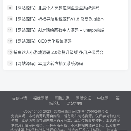
【网站源码】北辰个人高颜值网盘云盘系统源码
9
【网站源码】祈福导航系统源码V1.8 修复Bug版本
10
【网站源码】AI对话绘画数字人源码 – uniapp前端
11
【网站源码】GEO优化系统源码
12
捕鱼达人小游戏源码 2.0修复升级版 多用户带后台
13
【网站源码】幸运大转盘抽奖系统源码
14
友链申请
福缘网赚
网赚之家
网赚论坛
中赚网
福
缘论坛
网站地图
Copyright © 2023 ·
吾图资源网
闽ICP备17000249号-2
免责声明：本站资源均源自网络，所有发布网站资源，仅供学习和研究
使用！本站内容由互联网用户自发分享，本站仅做收集整理，本站仅提
供信息存储空间服务，不拥有所有权，不承担相关法律责任。如发现本
站有涉嫌抄袭侵权/违法违规的内容， 请底部联系方式私聊，一经查实，