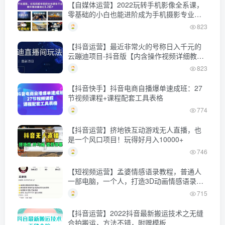
【自媒体运营】2022玩转手机影像全系课，
零基础的小白也能进阶成为手机摄影专业人
士
823
【抖音运营】最近非常火的号称日入千元的
云蹦迪项目-抖音版【内含操作视频详细教
程】
823
【抖音快手】抖音电商自播爆单速成班：27
节视频课程+课程配套工具表格
774
【抖音运营】挤地铁互动游戏无人直播，也
是一个风口项目！玩得好月入10000+
746
【短视频运营】孟婆情感语录教程，普通人
一部电脑，一个人，打造3D动画情感语录账
号
715
【抖音运营】2022抖音最新搬运技术之无缝
合拍搬运，方法不错，附赠模板