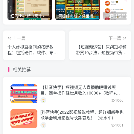
红鸟H5棋牌（房卡+金币）全套双模式游戏源码
网狐经典版之盛世棋牌完整游戏源码（包含文档、架设教程、网站、源代码等）
上一篇
下一篇
个人虚拟直播间的搭建教
【短视频运营】原创短视频
程：包括硬件、软件、布
带货10步法，短视频带货模
置、操作、升级等
式分析 提升短视频数据的思
路以及选品策略等
相关推荐
【抖音快手】短视频无人直播助眠赚钱项
目，简单操作轻松月收入10000+（教程+素
材+软件）
1060
[抖音快手]2022影视解说教程，超详细新手也
能学会利用影视号长期变现！（无水印）
1001