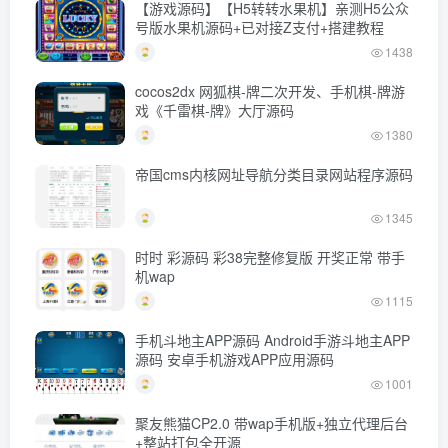
【游戏源码】【H5转转水果机】亲测H5公众
号版水果机源码+已对接Z支付+搭建教程
1438
cocos2dx 网狐棋-牌二次开发、手机棋-牌游
戏《千雷棋-牌》大厅源码
1380
帝国cms内核网址导航分类目录网站程序源码
1345
时时 彩源码 彩38完整修复版 开奖正常 带手
机wap
1115
手机斗地主APP源码 Android手游斗地主APP
源码 安卓手机游戏APP应用源码
1001
聚友熊猫CP2.0 带wap手机版+独立代理后台
+整站打包全开源