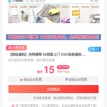
付费资源
已售 11
【网站源码】仿阿姨帮 58到家上门 O2O系统源码 支持电脑版、手机WAP、微信端
此内容为付费资源，请付费后查看
15
限时特惠
149
图币
图币
免费
免费
黄金会员
超级会员
立即购买
您当前未登录！建议登陆后购买，可保存购买订单
单个教程无需登录，可以直接购买；全站资源终身会员免费下载！