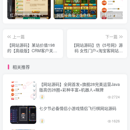
红鸟H5棋牌（房卡+金币）全套双模式游戏源码
网狐经典版之盛世棋牌完整游戏源码（包含文档、架设教程、网站、源代码等）
上一篇
下一篇
【网站源码】某站价值198
【网站源码】仿《5号网》源
的【高级版】CRM客户关系
码 女性门户+淘宝客网站源
管理系统源码手机版crm跟
码 女性门户网站模版 帝国
单销售公司订单合同办公erp
cms+采集
相关推荐
客户管理
【网站源码】全网首发+旗舰28完美运营Java
版高仿28圈+彩种丰富+机器人+眯牌
2724
七夕节必备情侣小游戏情侣飞行棋网站源码
1626