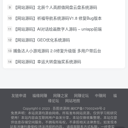
【网站源码】北辰个人高颜值网盘云盘系统源码
9
【网站源码】祈福导航系统源码V1.8 修复Bug版本
10
【网站源码】AI对话绘画数字人源码 – uniapp前端
11
【网站源码】GEO优化系统源码
12
捕鱼达人小游戏源码 2.0修复升级版 多用户带后台
13
【网站源码】幸运大转盘抽奖系统源码
14
友链申请
福缘网赚
网赚之家
网赚论坛
中赚网
福
缘论坛
网站地图
Copyright © 2023 ·
吾图资源网
闽ICP备17000249号-2
免责声明：本站资源均源自网络，所有发布网站资源，仅供学习和研究
使用！本站内容由互联网用户自发分享，本站仅做收集整理，本站仅提
供信息存储空间服务，不拥有所有权，不承担相关法律责任。如发现本
站有涉嫌抄袭侵权/违法违规的内容， 请底部联系方式私聊，一经查实，