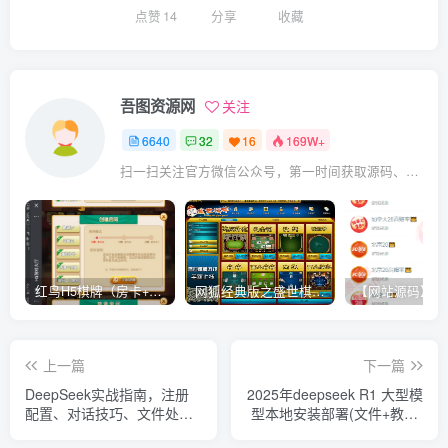
点赞
14
分享
收藏
吾图资源网
关注
6640
32
16
169W+
扫一扫关注官方微信公众号，第一时间获取源码、网赚项目资源教程，自媒体等知识干货，让互联网创业赚钱更简单。
红鸟H5棋牌（房卡+金币）全套双模式游戏源码
网狐经典版之盛世棋牌完整游戏源码（包含文档、架设教程、网站、源代码等）
上一篇
下一篇
DeepSeek实战指南，注册
2025年deepseek R1 大型模
配置、对话技巧、文件处
型本地安装部署(文件+教程)
理、基础操作到高阶应用
本地部署，超低训练成本