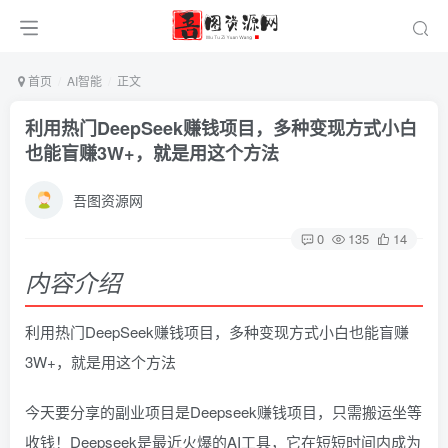
首页
AI智能
正文
利用热门DeepSeek赚钱项目，多种变现方式小白
也能盲赚3W+，就是用这个方法
吾图资源网
0
135
14
内容介绍
利用热门DeepSeek赚钱项目，多种变现方式小白也能盲赚
3W+，就是用这个方法
今天要分享的副业项目是Deepseek赚钱项目，只需搬运坐等
收钱！Deepseek是最近火爆的AI工具，它在短短时间内成为