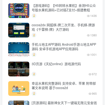
【游戏源码】【H5转转水果机】亲测H5公众
号版水果机源码+已对接Z支付+搭建教程
1436
cocos2dx 网狐棋-牌二次开发、手机棋-牌游
戏《千雷棋-牌》大厅源码
1380
手机斗地主APP源码 Android手游斗地主APP
源码 安卓手机游戏APP应用源码
1001
3D页游《天纪online》游戏源代码
972
幸运水果机完整源码 支持安卓、苹果 附带部
署文本说明 基于cocos2d
965
[页游源码] 最新神女天下一键端无限元宝金钱