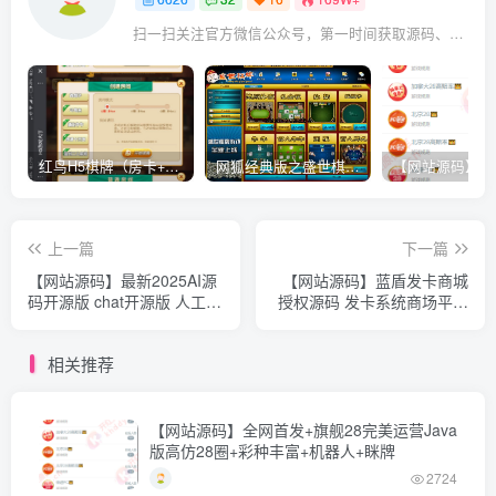
扫一扫关注官方微信公众号，第一时间获取源码、网赚项目资源教程，自媒体等知识干货，让互联网创业赚钱更简单。
红鸟H5棋牌（房卡+金币）全套双模式游戏源码
网狐经典版之盛世棋牌完整游戏源码（包含文档、架设教程、网站、源代码等）
上一篇
下一篇
【网站源码】最新2025AI源
【网站源码】蓝盾发卡商城
码开源版 chat开源版 人工智
授权源码 发卡系统商场平台
能开源代码 AI翻译 语音图生
域名防封+TG通知 前端
html+后端ph
相关推荐
【网站源码】全网首发+旗舰28完美运营Java
版高仿28圈+彩种丰富+机器人+眯牌
2724