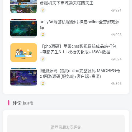
虚拟机天下商城通天塔四天王
921
unity3d端游私服源码 神启online全套游戏源
码
903
【php源码】苹果cms影视系统成品站打包
+电影先生6.1.1模板优化版+15W+数据
894
[端游源码] 猎灵online完整源码 MMORPG奇
幻网游源码(服务端+客户端+资源)
893
评论
抢沙发
请登录后发表评论