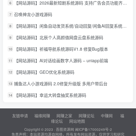
【网站源码】2026最新短剧系统源码 支持广告会员功能齐全短剧源码
6
召唤神龙小游戏源码
7
【网站源码】闲鱼自动发货系统/自动回复/闲鱼AI回复系统源码
8
【网站源码】北辰个人高颜值网盘云盘系统源码
9
【网站源码】祈福导航系统源码V1.8 修复Bug版本
10
【网站源码】AI对话绘画数字人源码 – uniapp前端
11
【网站源码】GEO优化系统源码
12
捕鱼达人小游戏源码 2.0修复升级版 多用户带后台
13
【网站源码】幸运大转盘抽奖系统源码
14
友链申请
福缘网赚
网赚之家
网赚论坛
中赚网
福
缘论坛
网站地图
Copyright © 2023 ·
吾图资源网
闽ICP备17000249号-2
免责声明：本站资源均源自网络，所有发布网站资源，仅供学习和研究