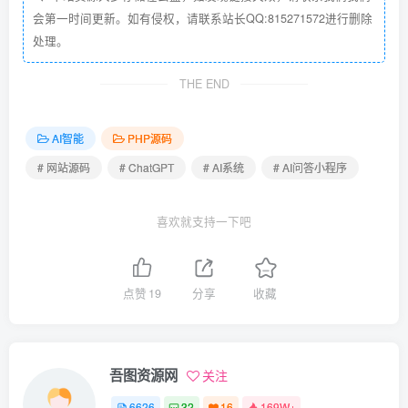
会第一时间更新。如有侵权，请联系站长QQ:815271572进行删除
处理。
THE END
AI智能
PHP源码
# 网站源码
# ChatGPT
# AI系统
# AI问答小程序
喜欢就支持一下吧
点赞
19
分享
收藏
吾图资源网
关注
6626
32
16
169W+