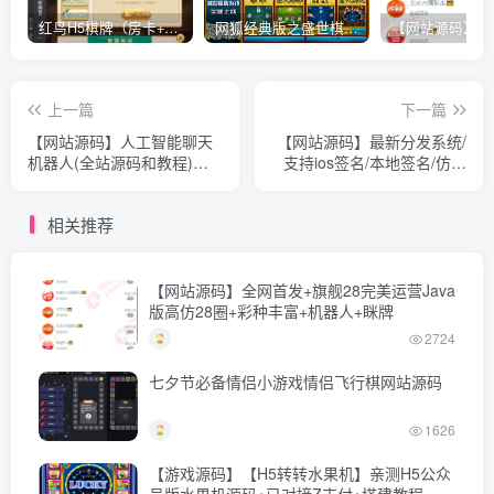
红鸟H5棋牌（房卡+金币）全套双模式游戏源码
网狐经典版之盛世棋牌完整游戏源码（包含文档、架设教程、网站、源代码等）
上一篇
下一篇
【网站源码】人工智能聊天
【网站源码】最新分发系统/
机器人(全站源码和教程)
支持ios签名/本地签名/仿第
v3.0
八区/支持上传EXE/免签封装
相关推荐
【网站源码】全网首发+旗舰28完美运营Java
版高仿28圈+彩种丰富+机器人+眯牌
2724
七夕节必备情侣小游戏情侣飞行棋网站源码
1626
【游戏源码】【H5转转水果机】亲测H5公众
号版水果机源码+已对接Z支付+搭建教程