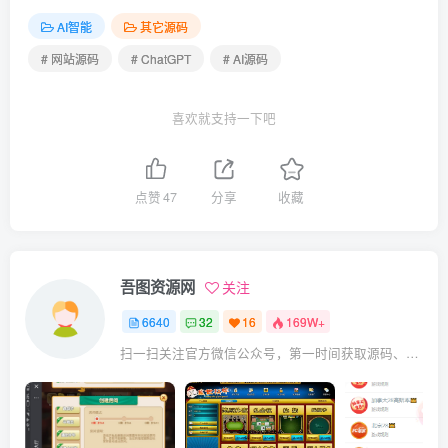
AI智能
其它源码
# 网站源码
# ChatGPT
# AI源码
喜欢就支持一下吧
点赞
47
分享
收藏
吾图资源网
关注
6640
32
16
169W+
扫一扫关注官方微信公众号，第一时间获取源码、网赚项目资源教程，自媒体等知识干货，让互联网创业赚钱更简单。