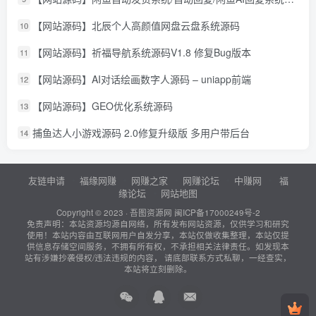
【网站源码】北辰个人高颜值网盘云盘系统源码
10
【网站源码】祈福导航系统源码V1.8 修复Bug版本
11
【网站源码】AI对话绘画数字人源码 – uniapp前端
12
【网站源码】GEO优化系统源码
13
捕鱼达人小游戏源码 2.0修复升级版 多用户带后台
14
友链申请
福缘网赚
网赚之家
网赚论坛
中赚网
福
缘论坛
网站地图
Copyright © 2023 ·
吾图资源网
闽ICP备17000249号-2
免责声明：本站资源均源自网络，所有发布网站资源，仅供学习和研究
使用！本站内容由互联网用户自发分享，本站仅做收集整理，本站仅提
供信息存储空间服务，不拥有所有权，不承担相关法律责任。如发现本
站有涉嫌抄袭侵权/违法违规的内容， 请底部联系方式私聊，一经查实，
本站将立刻删除。