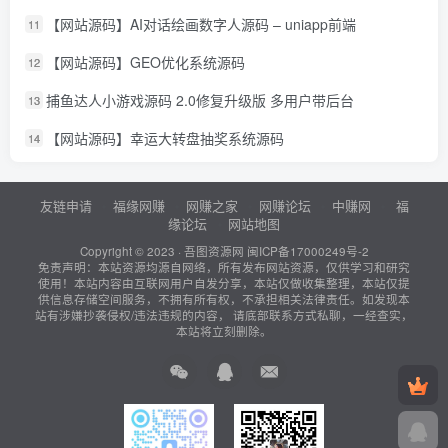
【网站源码】AI对话绘画数字人源码 – uniapp前端
11
【网站源码】GEO优化系统源码
12
捕鱼达人小游戏源码 2.0修复升级版 多用户带后台
13
【网站源码】幸运大转盘抽奖系统源码
14
友链申请
福缘网赚
网赚之家
网赚论坛
中赚网
福
缘论坛
网站地图
Copyright © 2023 ·
吾图资源网
闽ICP备17000249号-2
免责声明：本站资源均源自网络，所有发布网站资源，仅供学习和研究
使用！本站内容由互联网用户自发分享，本站仅做收集整理，本站仅提
供信息存储空间服务，不拥有所有权，不承担相关法律责任。如发现本
站有涉嫌抄袭侵权/违法违规的内容， 请底部联系方式私聊，一经查实，
本站将立刻删除。