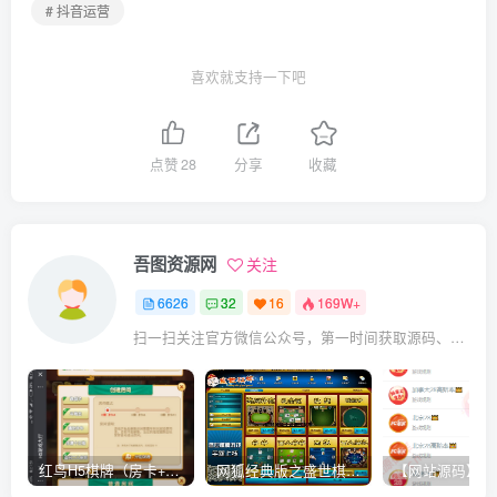
# 抖音运营
喜欢就支持一下吧
点赞
28
分享
收藏
吾图资源网
关注
6626
32
16
169W+
扫一扫关注官方微信公众号，第一时间获取源码、网赚项目资源教程，自媒体等知识干货，让互联网创业赚钱更简单。
红鸟H5棋牌（房卡+金币）全套双模式游戏源码
网狐经典版之盛世棋牌完整游戏源码（包含文档、架设教程、网站、源代码等）