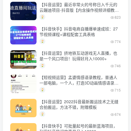
【抖音运营】最近非常火的号称日入千元的
云蹦迪项目-抖音版【内含操作视频详细教
程】
823
【抖音快手】抖音电商自播爆单速成班：27
节视频课程+课程配套工具表格
774
【抖音运营】挤地铁互动游戏无人直播，也
是一个风口项目！玩得好月入10000+
746
【短视频运营】孟婆情感语录教程，普通人
一部电脑，一个人，打造3D动画情感语录账
号
715
【抖音运营】2022抖音最新搬运技术之无缝
合拍搬运，方法不错，附赠模板
674
【抖音快手】可批量起号的最新蓝海项目，