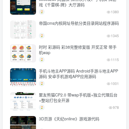
戏《千雷棋-牌》大厅源码
1380
帝国cms内核网址导航分类目录网站程序源码
1345
时时 彩源码 彩38完整修复版 开奖正常 带手
机wap
1115
手机斗地主APP源码 Android手游斗地主APP
源码 安卓手机游戏APP应用源码
1001
聚友熊猫CP2.0 带wap手机版+独立代理后台
+整站打包全开源
978
3D页游《天纪online》游戏源代码