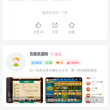
喜欢就支持一下吧
点赞
49
分享
收藏
吾图资源网
关注
6626
32
16
169W+
扫一扫关注官方微信公众号，第一时间获取源码、网赚项目资源教程，自媒体等知识干货，让互联网创业赚钱更简单。
红鸟H5棋牌（房卡+金币）全套双模式游戏源码
网狐经典版之盛世棋牌完整游戏源码（包含文档、架设教程、网站、源代码等）