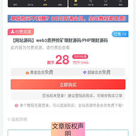
付费资源
已售 14
【网站源码】web3质押挖矿理财源码/PHP理财源码
此内容为付费资源，请付费后查看
28
限时特惠
249
图币
图币
免费
免费
黄金会员
超级会员
立即购买
您当前未登录！建议登陆后购买，可保存购买订单
单个教程无需登录，可以直接购买；全站资源终身会员免费下载！
©
版权声明
文章版权声
明