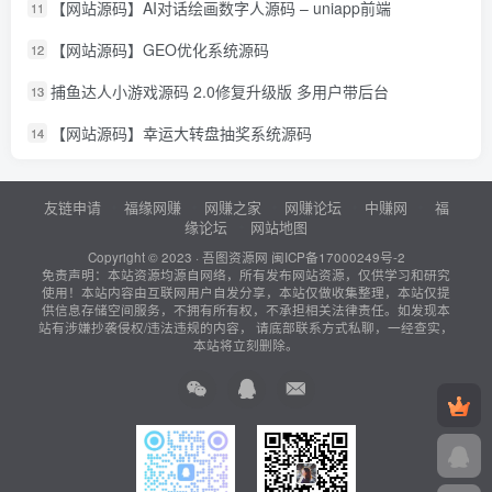
【网站源码】AI对话绘画数字人源码 – uniapp前端
11
【网站源码】GEO优化系统源码
12
捕鱼达人小游戏源码 2.0修复升级版 多用户带后台
13
【网站源码】幸运大转盘抽奖系统源码
14
友链申请
福缘网赚
网赚之家
网赚论坛
中赚网
福
缘论坛
网站地图
Copyright © 2023 ·
吾图资源网
闽ICP备17000249号-2
免责声明：本站资源均源自网络，所有发布网站资源，仅供学习和研究
使用！本站内容由互联网用户自发分享，本站仅做收集整理，本站仅提
供信息存储空间服务，不拥有所有权，不承担相关法律责任。如发现本
站有涉嫌抄袭侵权/违法违规的内容， 请底部联系方式私聊，一经查实，
本站将立刻删除。