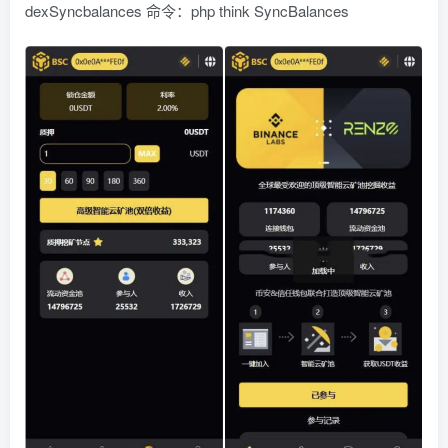
dexSyncbalances 命令：php think SyncBalances