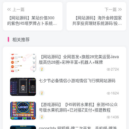
上一篇
下一篇
【网站源码】某站价值300
【网站源码】海外金砖国家
的紫色H5塔罗牌占卜系统独
共享投资理财系统源码/投资
立版源码
理财源码
相关推荐
【网站源码】全网首发+旗舰28完美运营Java
版高仿28圈+彩种丰富+机器人+眯牌
2724
七夕节必备情侣小游戏情侣飞行棋网站源码
1624
【游戏源码】【H5转转水果机】亲测H5公众
号版水果机源码+已对接Z支付+搭建教程
1436
cocos2dx 网狐棋-牌二次开发、手机棋-牌游