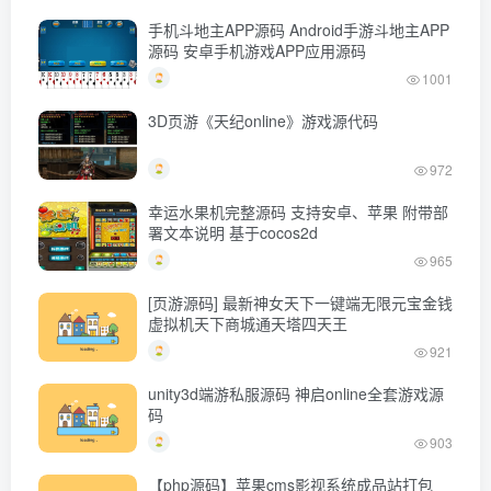
手机斗地主APP源码 Android手游斗地主APP
源码 安卓手机游戏APP应用源码
1001
3D页游《天纪online》游戏源代码
972
幸运水果机完整源码 支持安卓、苹果 附带部
署文本说明 基于cocos2d
965
[页游源码] 最新神女天下一键端无限元宝金钱
虚拟机天下商城通天塔四天王
921
unity3d端游私服源码 神启online全套游戏源
码
903
【php源码】苹果cms影视系统成品站打包