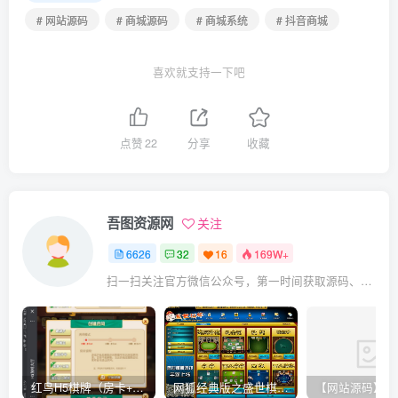
# 网站源码
# 商城源码
# 商城系统
# 抖音商城
喜欢就支持一下吧
点赞
22
分享
收藏
吾图资源网
关注
6626
32
16
169W+
扫一扫关注官方微信公众号，第一时间获取源码、网赚项目资源教程，自媒体等知识干货，让互联网创业赚钱更简单。
红鸟H5棋牌（房卡+金币）全套双模式游戏源码
网狐经典版之盛世棋牌完整游戏源码（包含文档、架设教程、网站、源代码等）