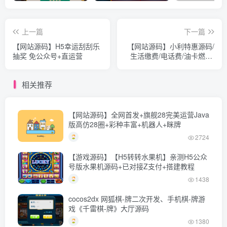
上一篇
下一篇
【网站源码】H5幸运刮刮乐
【网站源码】小利特惠源码/
抽奖 免公众号+直运营
生活缴费/电话费/油卡燃气/
等充值业务类源码附带承兑
系统
相关推荐
【网站源码】全网首发+旗舰28完美运营Java
版高仿28圈+彩种丰富+机器人+眯牌
2724
【游戏源码】【H5转转水果机】亲测H5公众
号版水果机源码+已对接Z支付+搭建教程
1438
cocos2dx 网狐棋-牌二次开发、手机棋-牌游
戏《千雷棋-牌》大厅源码
1380