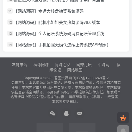
【网站源码】幸运大转盘抽奖系统源码
11
【网站源码】随机小姐姐美女热舞源码v6.0版本
12
【网站源码】个人记账系统源码消费记账管理系统
13
【网站源码】手机拍照无确认连续上传系统ASP源码
14
友链申请
福缘网赚
网赚之家
网赚论坛
中赚网
福
缘论坛
网站地图
Copyright © 2023 ·
吾图资源网
闽ICP备17000249号-2
免责声明：本站资源均源自网络，所有发布网站资源，仅供学习和研究
使用！本站内容由互联网用户自发分享，本站仅做收集整理，本站仅提
供信息存储空间服务，不拥有所有权，不承担相关法律责任。如发现本
站有涉嫌抄袭侵权/违法违规的内容， 请底部联系方式私聊，一经查实，
本站将立刻删除。