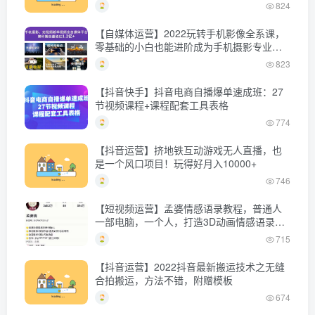
程】
824
【自媒体运营】2022玩转手机影像全系课，
零基础的小白也能进阶成为手机摄影专业人
士
823
【抖音快手】抖音电商自播爆单速成班：27
节视频课程+课程配套工具表格
774
【抖音运营】挤地铁互动游戏无人直播，也
是一个风口项目！玩得好月入10000+
746
【短视频运营】孟婆情感语录教程，普通人
一部电脑，一个人，打造3D动画情感语录账
号
715
【抖音运营】2022抖音最新搬运技术之无缝
合拍搬运，方法不错，附赠模板
674