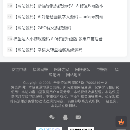
【网站源码】祈福导航系统源码V1.8 修复Bug版本
10
【网站源码】AI对话绘画数字人源码 – uniapp前端
11
【网站源码】GEO优化系统源码
12
捕鱼达人小游戏源码 2.0修复升级版 多用户带后台
13
【网站源码】幸运大转盘抽奖系统源码
14
友链申请
福缘网赚
网赚之家
网赚论坛
中赚网
福
缘论坛
网站地图
Copyright © 2023 ·
吾图资源网
闽ICP备17000249号-2
免责声明：本站资源均源自网络，所有发布网站资源，仅供学习和研究
使用！本站内容由互联网用户自发分享，本站仅做收集整理，本站仅提
供信息存储空间服务，不拥有所有权，不承担相关法律责任。如发现本
站有涉嫌抄袭侵权/违法违规的内容， 请底部联系方式私聊，一经查实，
本站将立刻删除。