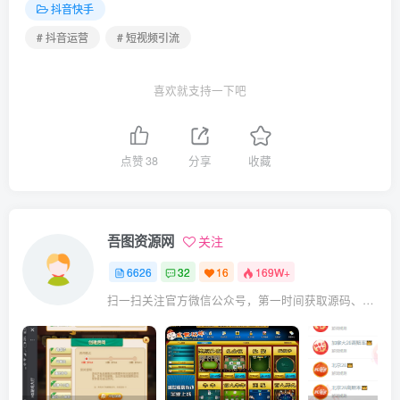
抖音快手
# 抖音运营
# 短视频引流
喜欢就支持一下吧
点赞
38
分享
收藏
吾图资源网
关注
6626
32
16
169W+
扫一扫关注官方微信公众号，第一时间获取源码、网赚项目资源教程，自媒体等知识干货，让互联网创业赚钱更简单。