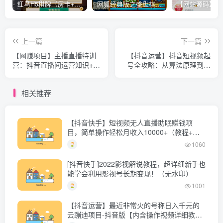
红鸟H5棋牌（房卡+金币）全套双模式游戏源码
网狐经典版之盛世棋牌完整游戏源码（包含文档、架设教程、网站、源代码等）
上一篇
下一篇
【网赚项目】主播直播特训
【抖音运营】抖音短视频起
营：抖音直播间运营知识+开
号全攻略：从算法原理到运
播准备+流量考核，轻松上手
营技巧，掌握起号流程与底
层逻辑
相关推荐
【抖音快手】短视频无人直播助眠赚钱项
目，简单操作轻松月收入10000+（教程+素
材+软件）
1060
[抖音快手]2022影视解说教程，超详细新手也
能学会利用影视号长期变现！（无水印）
1001
【抖音运营】最近非常火的号称日入千元的
云蹦迪项目-抖音版【内含操作视频详细教