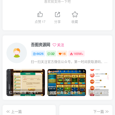
喜欢就支持一下吧
点赞
17
分享
收藏
吾图资源网
关注
6626
32
16
169W+
扫一扫关注官方微信公众号，第一时间获取源码、网赚项目资源教程，自媒体等知识干货，让互联网创业赚钱更简单。
红鸟H5棋牌（房卡+金币）全套双模式游戏源码
网狐经典版之盛世棋牌完整游戏源码（包含文档、架设教程、网站、源代码等）
上一篇
下一篇