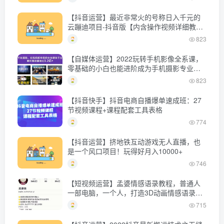
【抖音运营】最近非常火的号称日入千元的
云蹦迪项目-抖音版【内含操作视频详细教
程】
823
【自媒体运营】2022玩转手机影像全系课，
零基础的小白也能进阶成为手机摄影专业人
士
823
【抖音快手】抖音电商自播爆单速成班：27
节视频课程+课程配套工具表格
774
【抖音运营】挤地铁互动游戏无人直播，也
是一个风口项目！玩得好月入10000+
746
【短视频运营】孟婆情感语录教程，普通人
一部电脑，一个人，打造3D动画情感语录账
号
715