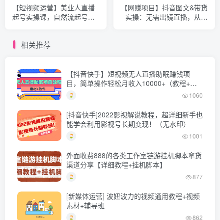
【短视频运营】美业人直播
【网赚项目】抖音图文&带货
起号实操课，自然流起号方
实操：无需出镜直播，从选
法论
品到开单，掌握短视频带货
秘诀
相关推荐
【抖音快手】短视频无人直播助眠赚钱项
目，简单操作轻松月收入10000+（教程+素
材+软件）
1060
[抖音快手]2022影视解说教程，超详细新手也
能学会利用影视号长期变现！（无水印）
1001
外面收费888的各类工作室链游挂机脚本拿货
渠道分享【详细教程+挂机脚本】
877
[新媒体运营] 波妞波力的视频通用教程+视频
素材+辅导班
862