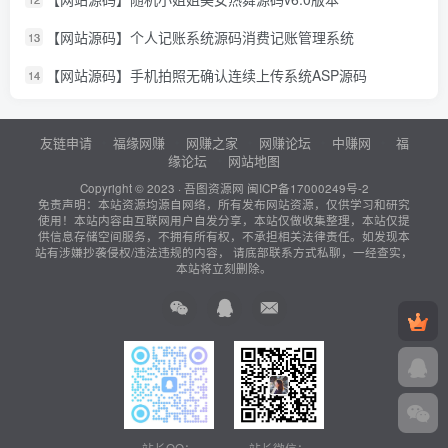
【网站源码】个人记账系统源码消费记账管理系统
13
【网站源码】手机拍照无确认连续上传系统ASP源码
14
友链申请
福缘网赚
网赚之家
网赚论坛
中赚网
福
缘论坛
网站地图
Copyright © 2023 ·
吾图资源网
闽ICP备17000249号-2
免责声明：本站资源均源自网络，所有发布网站资源，仅供学习和研究
使用！本站内容由互联网用户自发分享，本站仅做收集整理，本站仅提
供信息存储空间服务，不拥有所有权，不承担相关法律责任。如发现本
站有涉嫌抄袭侵权/违法违规的内容， 请底部联系方式私聊，一经查实，
本站将立刻删除。
站长QQ：