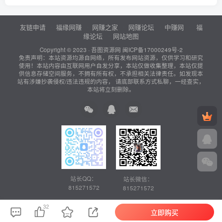
友链申请
福缘网赚
网赚之家
网赚论坛
中赚网
福
缘论坛
网站地图
Copyright © 2023 ·
吾图资源网
闽ICP备17000249号-2
免责声明：本站资源均源自网络，所有发布网站资源，仅供学习和研究
使用！本站内容由互联网用户自发分享，本站仅做收集整理，本站仅提
供信息存储空间服务，不拥有所有权，不承担相关法律责任。如发现本
站有涉嫌抄袭侵权/违法违规的内容， 请底部联系方式私聊，一经查实，
本站将立刻删除。
站长QQ：
站长微信：
815271572
815271572
32
立即购买