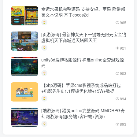
幸运水果机完整源码 支持安卓、苹果 附带部
署文本说明 基于cocos2d
965
[页游源码] 最新神女天下一键端无限元宝金钱
虚拟机天下商城通天塔四天王
921
unity3d端游私服源码 神启online全套游戏源
码
903
【php源码】苹果cms影视系统成品站打包
+电影先生6.1.1模板优化版+15W+数据
894
[端游源码] 猎灵online完整源码 MMORPG奇
幻网游源码(服务端+客户端+资源)
893