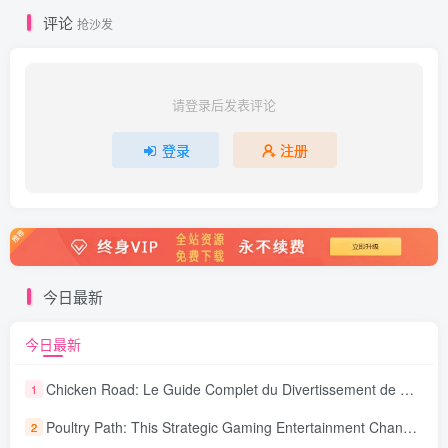
评论
抢沙发
请登录后发表评论
登录
注册
今日最新
今日最新
Chicken Road: Le Guide Complet du Divertissement de Maison de Jeu Stratégique
1
Poultry Path: This Strategic Gaming Entertainment Changing Sequence Forecasting
2