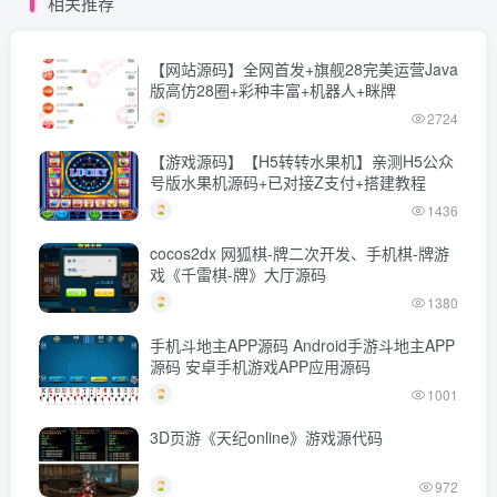
相关推荐
【网站源码】全网首发+旗舰28完美运营Java
版高仿28圈+彩种丰富+机器人+眯牌
2724
【游戏源码】【H5转转水果机】亲测H5公众
号版水果机源码+已对接Z支付+搭建教程
1436
cocos2dx 网狐棋-牌二次开发、手机棋-牌游
戏《千雷棋-牌》大厅源码
1380
手机斗地主APP源码 Android手游斗地主APP
源码 安卓手机游戏APP应用源码
1001
3D页游《天纪online》游戏源代码
972