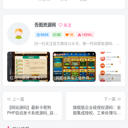
吾图资源网
关注
6626
32
16
169W+
扫一扫关注官方微信公众号，第一时间获取源码、网赚项目资源教程，自媒体等知识干货，让互联网创业赚钱更简单。
红鸟H5棋牌（房卡+金币）全套双模式游戏源码
网狐经典版之盛世棋牌完整游戏源码（包含文档、架设教程、网站、源代码等）
上一篇
下一篇
【网站源码】最新卡密狗
旗舰版企业级授权源码：全
PHP自动发卡系统源码_自适
面集成授权、工单处理与盗
应PC+H5
版检测