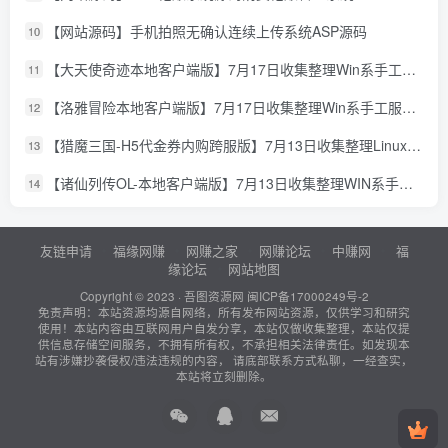
【网站源码】手机拍照无确认连续上传系统ASP源码
10
【大天使奇迹本地客户端版】7月17日收集整理Win系手工服务端-怀旧奇迹页游-详细文本搭建教程-GM授权管理后台-PC客户端
11
【洛雅冒险本地客户端版】7月17日收集整理Win系手工服务端-经典冒险页游-详细文本搭建教程-PC客户端
12
【猎魔三国-H5代金券内购跨服版】7月13日收集整理Linux手工服务端-典藏卡牌回合手游-详细文本搭建教程-通用视频教程-GM管理授权后台-简易安卓客户端
13
【诸仙列传OL-本地客户端版】7月13日收集整理WIN系手工服务端-经典修真页游-详细文本搭建教程-GM工具-PC客户端
14
友链申请
福缘网赚
网赚之家
网赚论坛
中赚网
福
缘论坛
网站地图
Copyright © 2023 ·
吾图资源网
闽ICP备17000249号-2
免责声明：本站资源均源自网络，所有发布网站资源，仅供学习和研究
使用！本站内容由互联网用户自发分享，本站仅做收集整理，本站仅提
供信息存储空间服务，不拥有所有权，不承担相关法律责任。如发现本
站有涉嫌抄袭侵权/违法违规的内容， 请底部联系方式私聊，一经查实，
本站将立刻删除。