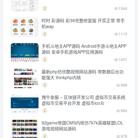
1344
时时 彩源码 彩38完整修复版 开奖正常 带手
机wap
1115
手机斗地主APP源码 Android手游斗地主APP
源码 安卓手机游戏APP应用源码
1001
最新php仿优酷视频网站源码 带数据后台功
能强大 thinkphp内核
998
拽牛金服 – 区块链开发公司 虚拟币交易系统
虚拟币交易平台开发 虚拟币ico众
984
92game帝国CMS内核仿7k7k英雄联盟LOL
游戏视频网站源码
978