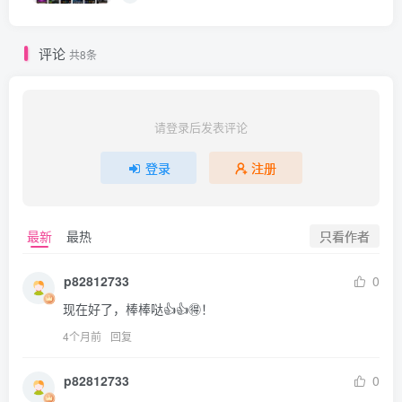
评论
共8条
请登录后发表评论
登录
注册
只看作者
最新
最热
p82812733
0
现在好了，棒棒哒👍👍🉐！
4个月前
回复
p82812733
0