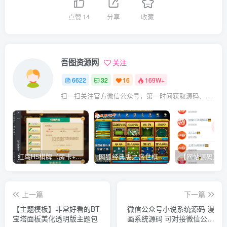
点赞
14
分享
收藏
吾图资源网
关注
6622
32
16
169W+
扫一扫关注官方微信公众号，第一时间获取源码、网赚项目资源教程，自媒体等知识干货，让互联网创业赚钱更简单。
红鸟H5棋牌（房卡+金币）全套双模式游戏源码
网狐经典版之盛世棋牌完整游戏源码（包含文档、架设教程、网站、源代码等）
上一篇
下一篇
【主题模板】非常好看的BT
微信公众号小说系统源码 漫
宝塔面板美化透明版主题包
画系统源码 可对接微信公众