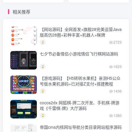
号 APP打包 对接个人微信收
款
相关推荐
【网站源码】全网首发+旗舰28完美运营Java
版高仿28圈+彩种丰富+机器人+眯牌
2723
七夕节必备情侣小游戏情侣飞行棋网站源码
1623
【游戏源码】【H5转转水果机】亲测H5公众
号版水果机源码+已对接Z支付+搭建教程
1436
cocos2dx 网狐棋-牌二次开发、手机棋-牌游
戏《千雷棋-牌》大厅源码
1380
帝国cms内核网址导航分类目录网站程序源码