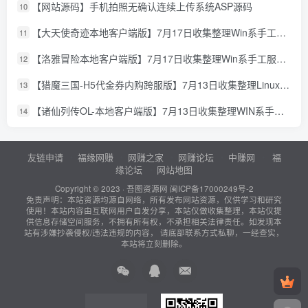
【网站源码】手机拍照无确认连续上传系统ASP源码
10
【大天使奇迹本地客户端版】7月17日收集整理Win系手工服务端-怀旧奇迹页游-详细文本搭建教程-GM授权管理后台-PC客户端
11
【洛雅冒险本地客户端版】7月17日收集整理Win系手工服务端-经典冒险页游-详细文本搭建教程-PC客户端
12
【猎魔三国-H5代金券内购跨服版】7月13日收集整理Linux手工服务端-典藏卡牌回合手游-详细文本搭建教程-通用视频教程-GM管理授权后台-简易安卓客户端
13
【诸仙列传OL-本地客户端版】7月13日收集整理WIN系手工服务端-经典修真页游-详细文本搭建教程-GM工具-PC客户端
14
友链申请
福缘网赚
网赚之家
网赚论坛
中赚网
福
缘论坛
网站地图
Copyright © 2023 ·
吾图资源网
闽ICP备17000249号-2
免责声明：本站资源均源自网络，所有发布网站资源，仅供学习和研究
使用！本站内容由互联网用户自发分享，本站仅做收集整理，本站仅提
供信息存储空间服务，不拥有所有权，不承担相关法律责任。如发现本
站有涉嫌抄袭侵权/违法违规的内容， 请底部联系方式私聊，一经查实，
本站将立刻删除。