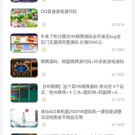
QQ音速游戏源代码
2319
牛来了积分模式H5棋牌源码全开源无bug去
后门无漏洞完整源码 价值5000元
1680
棋牌源码：网狐棋牌源代码+50多款游戏源码
1602
【H5棋牌】加个菜H5棋牌源码 带点控 5个玩
法：杭州麻将+十三水+跑的快+四副牌+斗地
主
1575
诛仙422单机版2020V8虚拟机一键技能调整
活动地图金币物品无限
1405