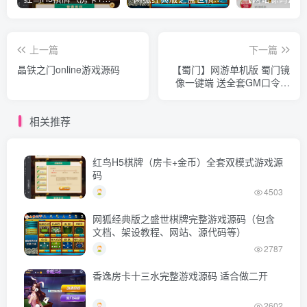
上一篇
下一篇
晶铁之门online游戏源码
【蜀门】网游单机版 蜀门镜
像一键端 送全套GM口令工
具刷金币钻石
相关推荐
红鸟H5棋牌（房卡+金币）全套双模式游戏源
码
4503
网狐经典版之盛世棋牌完整游戏源码（包含
文档、架设教程、网站、源代码等）
2787
香逸房卡十三水完整游戏源码 适合做二开
2602