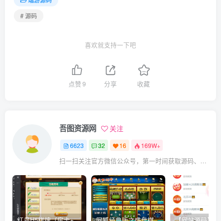
# 源码
喜欢就支持一下吧
点赞
9
分享
收藏
吾图资源网
关注
6623
32
16
169W+
扫一扫关注官方微信公众号，第一时间获取源码、网赚项目资源教程，自媒体等知识干货，让互联网创业赚钱更简单。
红鸟H5棋牌（房卡+金币）全套双模式游戏源码
网狐经典版之盛世棋牌完整游戏源码（包含文档、架设教程、网站、源代码等）