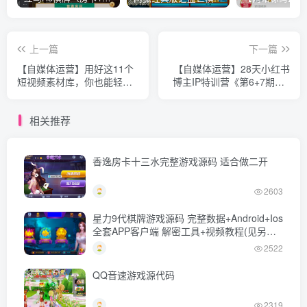
上一篇
下一篇
【自媒体运营】用好这11个
【自媒体运营】28天小红书
短视频素材库，你也能轻松
博主IP特训营《第6+7期》4
上热门！
个月涨粉16W+教你日销过万
月营收30万
相关推荐
香逸房卡十三水完整游戏源码 适合做二开
2603
星力9代棋牌游戏源码 完整数据+Android+Ios
全套APP客户端 解密工具+视频教程(见另个
链接)
2522
QQ音速游戏源代码
2319