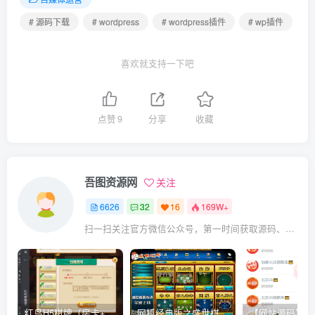
# 源码下载
# wordpress
# wordpress插件
# wp插件
喜欢就支持一下吧
点赞
9
分享
收藏
吾图资源网
关注
6626
32
16
169W+
扫一扫关注官方微信公众号，第一时间获取源码、网赚项目资源教程，自媒体等知识干货，让互联网创业赚钱更简单。
红鸟H5棋牌（房卡+金币）全套双模式游戏源码
网狐经典版之盛世棋牌完整游戏源码（包含文档、架设教程、网站、源代码等）