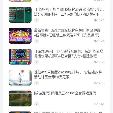
【H5棋牌】加个菜H5棋牌源码 带点控 5个玩
法：杭州麻将+十三水+跑的快+四副牌+斗地
主
1577
最新富贵电玩3运营级棋牌完整组件 至尊版
+国际版+旺旺版三款双端APP【完美运行】
1472
【游戏源码】【H5转转水果机】亲测H5公众
号版水果机源码+已对接Z支付+搭建教程
1436
诛仙422单机版2020V8虚拟机一键技能调整
活动地图金币物品无限
1405
[端游源码] 隋唐风云online全套游戏源码
1348