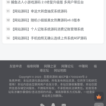
捕鱼达人小游戏源码 2.0修复升级版 多用户带后台
10
【网站源码】幸运大转盘抽奖系统源码
11
【网站源码】随机小姐姐美女热舞源码v6.0版本
12
【网站源码】个人记账系统源码消费记账管理系统
13
【网站源码】手机拍照无确认连续上传系统ASP源码
14
友链申请
福缘网赚
网赚之家
网赚论坛
中赚网
福
缘论坛
网站地图
Copyright © 2023 ·
吾图资源网
闽ICP备17000249号-2
免责声明：本站资源均源自网络，所有发布网站资源，仅供学习和研究
使用！本站内容由互联网用户自发分享，本站仅做收集整理，本站仅提
供信息存储空间服务，不拥有所有权，不承担相关法律责任。如发现本
站有涉嫌抄袭侵权/违法违规的内容， 请底部联系方式私聊，一经查实，
本站将立刻删除。