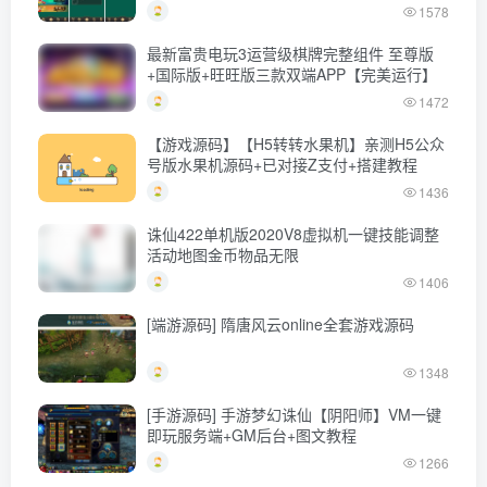
主
1578
最新富贵电玩3运营级棋牌完整组件 至尊版
+国际版+旺旺版三款双端APP【完美运行】
1472
【游戏源码】【H5转转水果机】亲测H5公众
号版水果机源码+已对接Z支付+搭建教程
1436
诛仙422单机版2020V8虚拟机一键技能调整
活动地图金币物品无限
1406
[端游源码] 隋唐风云online全套游戏源码
1348
[手游源码] 手游梦幻诛仙【阴阳师】VM一键
即玩服务端+GM后台+图文教程
1266