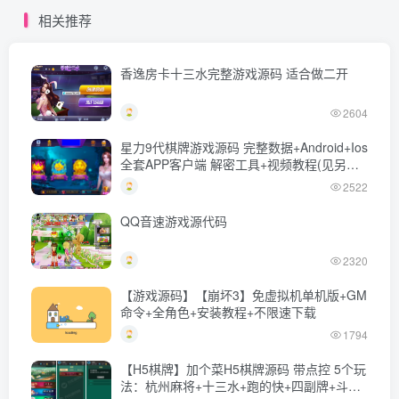
游戏-带详细文本教程-上传
戏-带详细文本搭建教程-上
相关推荐
网站即玩
传网站即玩
香逸房卡十三水完整游戏源码 适合做二开
2604
星力9代棋牌游戏源码 完整数据+Android+Ios
全套APP客户端 解密工具+视频教程(见另个
链接)
2522
QQ音速游戏源代码
2320
【游戏源码】【崩坏3】免虚拟机单机版+GM
命令+全角色+安装教程+不限速下载
1794
【H5棋牌】加个菜H5棋牌源码 带点控 5个玩
法：杭州麻将+十三水+跑的快+四副牌+斗地