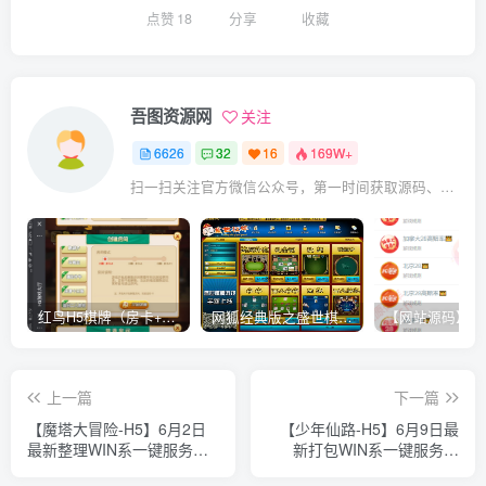
点赞
18
分享
收藏
吾图资源网
关注
6626
32
16
169W+
扫一扫关注官方微信公众号，第一时间获取源码、网赚项目资源教程，自媒体等知识干货，让互联网创业赚钱更简单。
红鸟H5棋牌（房卡+金币）全套双模式游戏源码
网狐经典版之盛世棋牌完整游戏源码（包含文档、架设教程、网站、源代码等）
上一篇
下一篇
【魔塔大冒险-H5】6月2日
【少年仙路-H5】6月9日最
最新整理WIN系一键服务端
新打包WIN系一键服务端
+Linux手工端-三网休闲H5小
+Linux手工端-三网修仙H5游