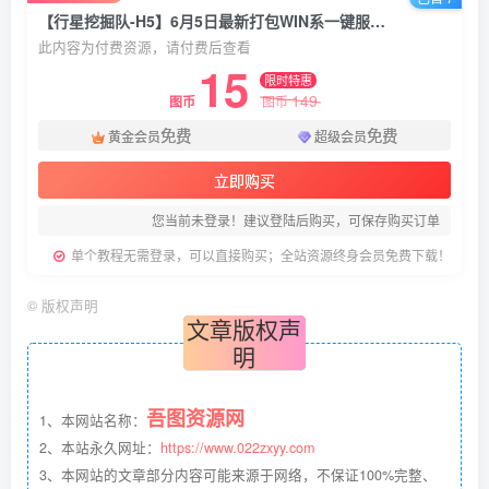
【行星挖掘队-H5】6月5日最新打包WIN系一键服务端+Linux手工端-三网休闲射击H5小游戏-带详细文本教程-上传网站即玩
此内容为付费资源，请付费后查看
15
限时特惠
149
图币
图币
免费
免费
黄金会员
超级会员
立即购买
您当前未登录！建议登陆后购买，可保存购买订单
单个教程无需登录，可以直接购买；全站资源终身会员免费下载！
©
版权声明
文章版权声
明
吾图资源网
1、本网站名称：
2、本站永久网址：
https://www.022zxyy.com
3、本网站的文章部分内容可能来源于网络，不保证100%完整、