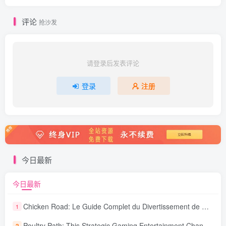
评论
抢沙发
请登录后发表评论
登录
注册
今日最新
今日最新
Chicken Road: Le Guide Complet du Divertissement de Maison de Jeu Stratégique
1
Poultry Path: This Strategic Gaming Entertainment Changing Sequence Forecasting
2