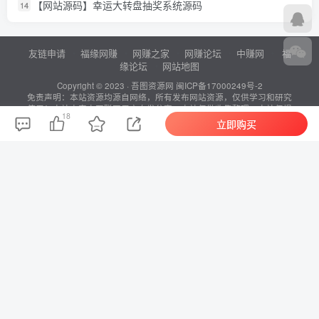
【网站源码】幸运大转盘抽奖系统源码
14
友链申请
福缘网赚
网赚之家
网赚论坛
中赚网
福
缘论坛
网站地图
Copyright © 2023 ·
吾图资源网
闽ICP备17000249号-2
免责声明：本站资源均源自网络，所有发布网站资源，仅供学习和研究
使用！本站内容由互联网用户自发分享，本站仅做收集整理，本站仅提
18
供信息存储空间服务，不拥有所有权，不承担相关法律责任。如发现本
立即购买
站有涉嫌抄袭侵权/违法违规的内容， 请底部联系方式私聊，一经查实，
本站将立刻删除。
站长QQ：
站长微信：
815271572
815271572