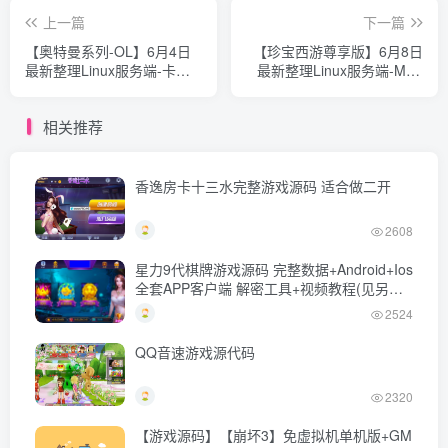
上一篇
下一篇
【奥特曼系列-OL】6月4日
【珍宝西游尊享版】6月8日
最新整理Linux服务端-卡牌
最新整理Linux服务端-MT3
回合手游-带详细文本教程-
换皮梦幻-带详细文本搭建教
GM授权管理后台-加解密工
程-通用语音视频教程-GM后
相关推荐
具-安卓苹果端
台-全套源码-安卓苹果端
香逸房卡十三水完整游戏源码 适合做二开
2608
星力9代棋牌游戏源码 完整数据+Android+Ios
全套APP客户端 解密工具+视频教程(见另个
链接)
2524
QQ音速游戏源代码
2320
【游戏源码】【崩坏3】免虚拟机单机版+GM