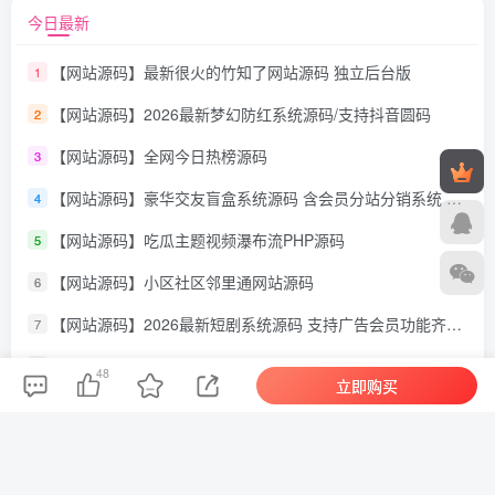
今日最新
【网站源码】最新很火的竹知了网站源码 独立后台版
1
【网站源码】2026最新梦幻防红系统源码/支持抖音圆码
2
【网站源码】全网今日热榜源码
3
【网站源码】豪华交友盲盒系统源码 含会员分站分销系统 可易支付
4
【网站源码】吃瓜主题视频瀑布流PHP源码
5
【网站源码】小区社区邻里通网站源码
6
【网站源码】2026最新短剧系统源码 支持广告会员功能齐全短剧源码
7
召唤神龙小游戏源码
8
48
立即购买
【网站源码】闲鱼自动发货系统/自动回复/闲鱼AI回复系统源码
9
【网站源码】北辰个人高颜值网盘云盘系统源码
10
【网站源码】祈福导航系统源码V1.8 修复Bug版本
11