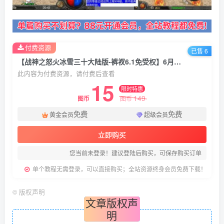
付费资源
已售 6
【战神之怒火冰雪三十大陆版-裤衩6.1免受权】6月7日最新整理Win一键服务端-战神引擎传奇手游-带详细文本架设教程-通用视频教程-GM充值后台-安卓苹果双端
此内容为付费资源，请付费后查看
15
限时特惠
149
图币
图币
免费
免费
黄金会员
超级会员
立即购买
您当前未登录！建议登陆后购买，可保存购买订单
单个教程无需登录，可以直接购买；全站资源终身会员免费下载！
©
版权声明
文章版权声
明