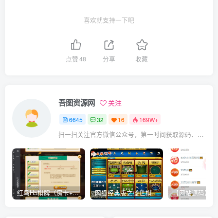
喜欢就支持一下吧
点赞
48
分享
收藏
吾图资源网
关注
6645
32
16
169W+
扫一扫关注官方微信公众号，第一时间获取源码、网赚项目资源教程，自媒体等知识干货，让互联网创业赚钱更简单。
红鸟H5棋牌（房卡+金币）全套双模式游戏源码
网狐经典版之盛世棋牌完整游戏源码（包含文档、架设教程、网站、源代码等）