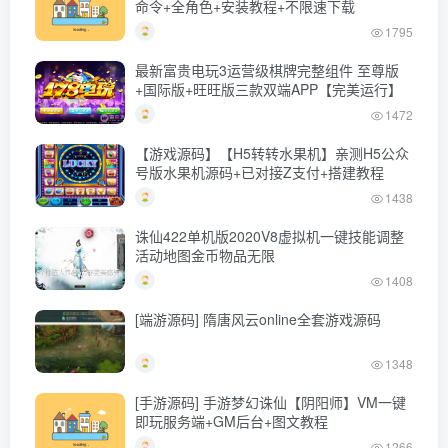
命令+全角色+安装教程+不限速下载
1795
最新富贵电玩3运营级棋牌完整组件 至尊版
+国际版+旺旺版三款双端APP【完美运行】
1472
【游戏源码】【H5转转水果机】亲测H5公众
号版水果机源码+已对接Z支付+搭建教程
1438
诛仙422单机版2020V8虚拟机一键技能调整
活动地图金币物品无限
1408
[端游源码] 隋唐风云online全套游戏源码
1348
[手游源码] 手游梦幻诛仙【阴阳师】VM一键
即玩服务端+GM后台+图文教程
1266