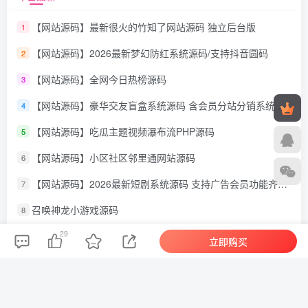
【网站源码】最新很火的竹知了网站源码 独立后台版
1
【网站源码】2026最新梦幻防红系统源码/支持抖音圆码
2
【网站源码】全网今日热榜源码
3
【网站源码】豪华交友盲盒系统源码 含会员分站分销系统 可易支付
4
【网站源码】吃瓜主题视频瀑布流PHP源码
5
【网站源码】小区社区邻里通网站源码
6
【网站源码】2026最新短剧系统源码 支持广告会员功能齐全短剧源码
7
召唤神龙小游戏源码
8
29
【网站源码】闲鱼自动发货系统/自动回复/闲鱼AI回复系统源码
9
立即购买
【网站源码】北辰个人高颜值网盘云盘系统源码
10
【网站源码】祈福导航系统源码V1.8 修复Bug版本
11