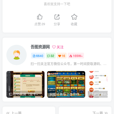
喜欢就支持一下吧
点赞
29
分享
收藏
吾图资源网
关注
6640
32
16
169W+
扫一扫关注官方微信公众号，第一时间获取源码、网赚项目资源教程，自媒体等知识干货，让互联网创业赚钱更简单。
红鸟H5棋牌（房卡+金币）全套双模式游戏源码
网狐经典版之盛世棋牌完整游戏源码（包含文档、架设教程、网站、源代码等）
上一篇
下一篇