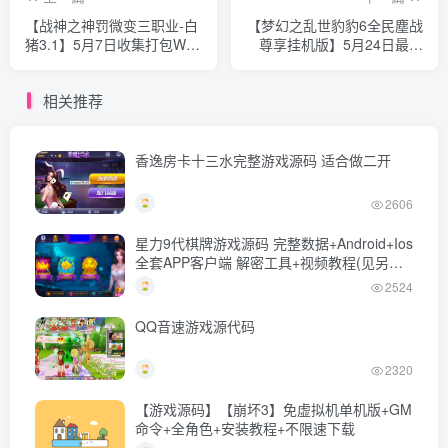
【战神之神罚微变三职业-白
【梦幻之乱世豹豹6全民塵战
猪3.1】5月7日收集打包WIN
尊享挂机版】5月24日最新
一键服务端-战神引擎传奇手
整理Linux服务端-MT3换皮
游-带详细架设教程-通用视
MH-带详细搭建教程-通用视
相关推荐
频教程-GM后台-安卓苹果双
频教程-GM后台-全套源码-
端
安卓苹果双端
香逸房卡十三水完整游戏源码 适合做二开
2606
星力9代棋牌游戏源码 完整数据+Android+Ios
全套APP客户端 解密工具+视频教程(见另个
链接)
2524
QQ音速游戏源代码
2320
【游戏源码】【崩坏3】免虚拟机单机版+GM
命令+全角色+安装教程+不限速下载