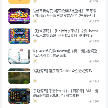
1794
最新富贵电玩3运营级棋牌完整组件 至尊版
+国际版+旺旺版三款双端APP【完美运行】
1472
【游戏源码】【H5转转水果机】亲测H5公众
号版水果机源码+已对接Z支付+搭建教程
1438
诛仙422单机版2020V8虚拟机一键技能调整
活动地图金币物品无限
1406
[端游源码] 隋唐风云online全套游戏源码
1348
[手游源码] 手游梦幻诛仙【阴阳师】VM一键
即玩服务端+GM后台+图文教程
1266