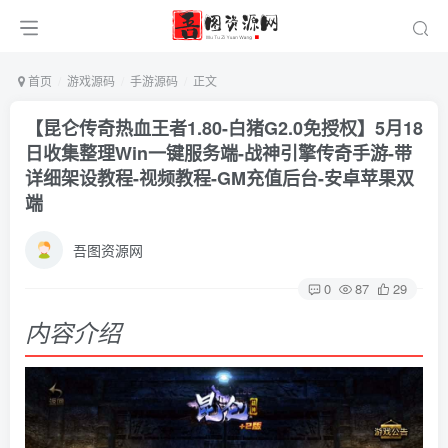
首页
游戏源码
手游源码
正文
【昆仑传奇热血王者1.80-白猪G2.0免授权】5月18
日收集整理Win一键服务端-战神引擎传奇手游-带
详细架设教程-视频教程-GM充值后台-安卓苹果双
端
吾图资源网
0
87
29
内容介绍