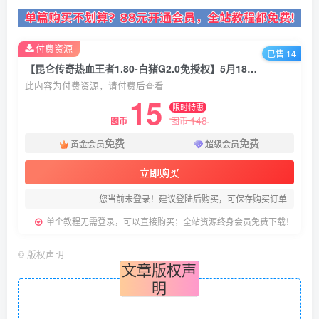
付费资源
已售 14
【昆仑传奇热血王者1.80-白猪G2.0免授权】5月18日收集整理Win一键服务端-战神引擎传奇手游-带详细架设教程-视频教程-GM充值后台-安卓苹果双端
此内容为付费资源，请付费后查看
15
限时特惠
148
图币
图币
免费
免费
黄金会员
超级会员
立即购买
您当前未登录！建议登陆后购买，可保存购买订单
单个教程无需登录，可以直接购买；全站资源终身会员免费下载！
©
版权声明
文章版权声
明