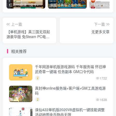
红鸟H5棋牌（房卡+金币）全套双模式游戏源码
网狐经典版之盛世棋牌完整游戏源码（包含文档、架设教程、网站、源代码等）
上一篇
下一篇
【单机游戏】真三国无双起
无更多文章
源豪华版 免Steam PC电脑
动作RPG游戏
相关推荐
千年网游单机版游戏源码 千年服务端 怀旧神
武奇章一键端 任务副本 GM口令代码
1722
真封神online服务端+客户端+GM工具游戏源
码
1638
诛仙422单机版2020V8虚拟机一键技能调整
活动地图金币物品无限