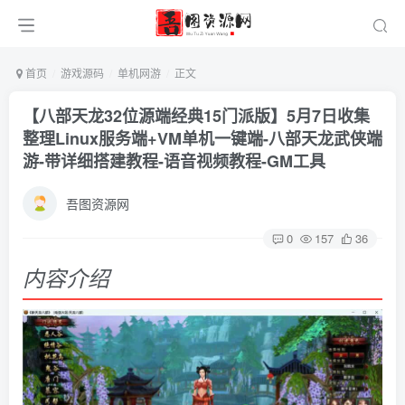
首页
游戏源码
单机网游
正文
【八部天龙32位源端经典15门派版】5月7日收集
整理Linux服务端+VM单机一键端-八部天龙武侠端
游-带详细搭建教程-语音视频教程-GM工具
吾图资源网
0
157
36
内容介绍