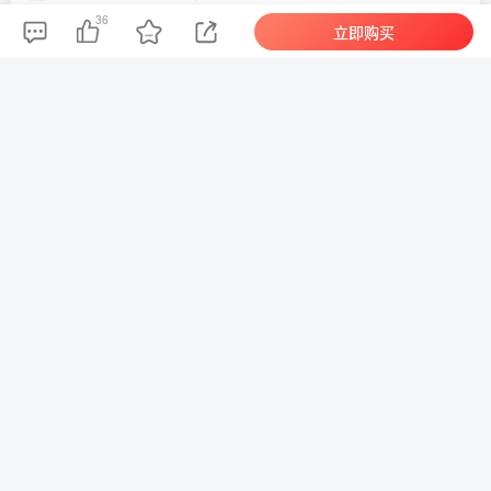
36
立即购买
捕鱼达人小游戏源码 2.0修复升级版 多用户带后台
10
【网站源码】幸运大转盘抽奖系统源码
11
【网站源码】随机小姐姐美女热舞源码v6.0版本
12
【网站源码】个人记账系统源码消费记账管理系统
13
【网站源码】手机拍照无确认连续上传系统ASP源码
14
友链申请
福缘网赚
网赚之家
网赚论坛
中赚网
福
缘论坛
网站地图
Copyright © 2023 ·
吾图资源网
闽ICP备17000249号-2
免责声明：本站资源均源自网络，所有发布网站资源，仅供学习和研究
使用！本站内容由互联网用户自发分享，本站仅做收集整理，本站仅提
供信息存储空间服务，不拥有所有权，不承担相关法律责任。如发现本
站有涉嫌抄袭侵权/违法违规的内容， 请底部联系方式私聊，一经查实，
本站将立刻删除。