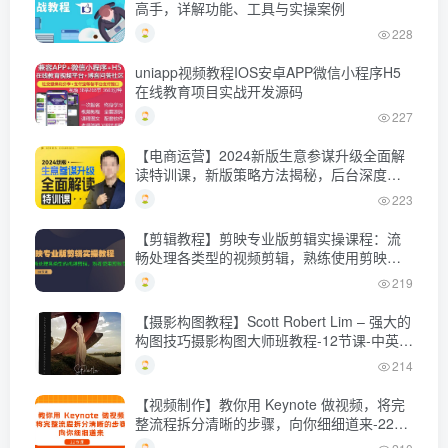
高手，详解功能、工具与实操案例
228
uniapp视频教程IOS安卓APP微信小程序H5
在线教育项目实战开发源码
227
【电商运营】2024新版生意参谋升级全面解
读特训课，新版策略方法揭秘，后台深度解
读新版生意参谋
223
【剪辑教程】剪映专业版剪辑实操课程：流
畅处理各类型的视频剪辑，熟练使用剪映专
业版
219
【摄影构图教程】Scott Robert Lim – 强大的
构图技巧摄影构图大师班教程-12节课-中英字
幕
214
【视频制作】教你用 Keynote 做视频，将完
整流程拆分清晰的步骤，向你细细道来-22节
课