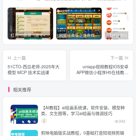
红鸟H5棋牌（房卡+金币）全套双模式游戏源码
网狐经典版之盛世棋牌完整游戏源码（包含文档、架设教程、网站、源代码等）
上一篇
下一篇
51CTO-西瓜老师-2025年大
uniapp视频教程IOS安卓
模型 MCP 技术实战课
APP微信小程序H5在线教育
项目实战开发源码
相关推荐
【AI教程】ai绘画系统课，软件安装、模型种
类、文生图等，学习ai绘画与微调技巧
242
剪映电脑版实战教程，0基础打造短视频剪辑