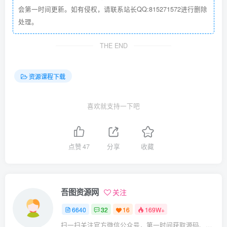
会第一时间更新。如有侵权，请联系站长QQ:815271572进行删除
处理。
THE END
资源课程下载
喜欢就支持一下吧
点赞
47
分享
收藏
吾图资源网
关注
6640
32
16
169W+
扫一扫关注官方微信公众号，第一时间获取源码、网赚项目资源教程，自媒体等知识干货，让互联网创业赚钱更简单。