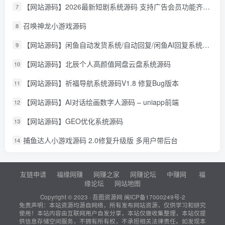
【网站源码】2026最新短剧系统源码 支持广告会员功能齐全短剧源码
7
召唤神龙小游戏源码
8
【网站源码】闲鱼自动发货系统/自动回复/闲鱼AI回复系统源码
9
【网站源码】北辰个人高颜值网盘云盘系统源码
10
【网站源码】祈福导航系统源码V1.8 修复Bug版本
11
【网站源码】AI对话绘画数字人源码 – uniapp前端
12
【网站源码】GEO优化系统源码
13
捕鱼达人小游戏源码 2.0修复升级版 多用户带后台
14
友链申请
福缘网赚
网赚之家
网赚论坛
中赚网
福
缘论坛
网站地图
Copyright © 2023 ·
吾图资源网
闽ICP备17000249号-2
免责声明：本站资源均源自网络，所有发布网站资源，仅供学习和研究
使用！本站内容由互联网用户自发分享，本站仅做收集整理，本站仅提
供信息存储空间服务，不拥有所有权，不承担相关法律责任。如发现本