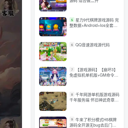
源码 适合做二开
星力9代棋牌游戏源码 完
5
整数据+Android+Ios全套
APP客户端 解密工具+视频
教程(见另个链接)
QQ音速游戏源代码
6
【游戏源码】【崩坏3】
7
免虚拟机单机版+GM命令
+全角色+安装教程+不限速
下载
千年网游单机版游戏源码
8
千年服务端 怀旧神武奇章一
键端 任务副本 GM口令代码
牛来了积分模式H5棋牌
9
源码全开源无bug去后门无