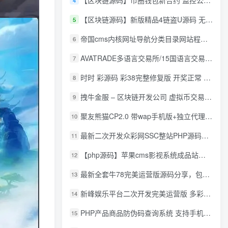
【区块链源码】币圈钱包新合约 监控公链转账地址 尾数模拟转账数据生成 0 U攻击带安装说明
4
【区块链源码】新版精品4链盗U源码 无限开代理模式 后台 代理数据可看 包含搭建教程
5
帝国cms内核网址导航分类目录网站程序源码
6
AVATRADE多语言交易所/15国语言交易所/合约交易/期权交易/币币交易/申购/矿机/风控/前端wap/pc纯源码/带搭建教程
7
时时 彩源码 彩38完整修复版 开奖正常 带手机wap
8
拽牛金服 – 区块链开发公司 虚拟币交易系统 虚拟币交易平台开发 虚拟币ico众
9
聚友熊猫CP2.0 带wap手机版+独立代理后台+整站打包全开源
10
最新二次开发众彩网SSC整站PHP源码+WAP手机版+KJ采集器+集成云端在线充值
11
【php源码】苹果cms影视系统成品站打包+电影先生6.1.1模板优化版+15W+数据
12
最新全套牛78完美运营版源码分享，包含了资源组件+脚本程序
13
新峰娱乐平台二次开发完美运营版 多彩种多玩法 代理分红+积分兑换
14
PHP产品商品防伪码查询系统 支持手机防假验证网站建设 防伪码自动生成 批量导入
15