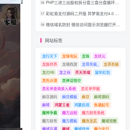
PHP三进三出股权拆分盘三盘分盘循环拆分系统源码
16
彩虹易支付源码二开版 异梦易支付4.0 可对接官方/易支付/码支付 去除后门 美化用户中心
17
微信域名防封 微信访问提示浏览器打开 非微信访问直接打开预防域名被封域名被封包换服务
18
网站标签
龙行天下
龙珠电玩
龙珠
龙状元
龙族世界
龙啸西游
龙哥圣装_
龙哥圣装
龙刃H5
龙之谷
齐天圣域
鼠年红包
黑色沙漠
黑神话悟空
黑名单查询录入系统
黑名单举报
麻豆源码
麻豆模板
麻豆
麻将源码
麻将
鸿蒙王者
鸿蒙应用
鱼塘起号
魔神争霸
魔方远程
魔方财务系统
魔方财务
魔方模板
魔改龙武
魔域觉醒
魔域互通
魔域
魔城传世
魔力宝贝