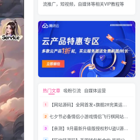
流推广，短视频，自媒体等相关VIP教程等
热门文章
吸粉引流
自媒体运营
【网站源码】全网首发+旗舰28完美运营Java版高仿28圈+彩种丰富+机器人+眯牌
1
七夕节必备情侣小游戏情侣飞行棋网站源码
2
【亲测】9月最新升级版授权秒U盗U源码/四链盗U源码/自带提币接口
3