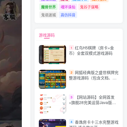
魔兽世界
魂环诛仙
鬼谷子谋略
鬼语迷城
高仿抖音
游戏源码
红鸟H5棋牌（房卡+金
1
币）全套双模式游戏源码
网狐经典版之盛世棋牌完
2
整游戏源码（包含文档、架
设教程、网站、源代码等）
【网站源码】全网首发
3
+旗舰28完美运营Java版高
仿28圈+彩种丰富+机器人
+眯牌
香逸房卡十三水完整游戏
4