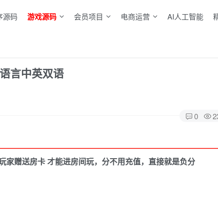
序源码
游戏源码
会员项目
电商运营
AI人工智能
多语言中英双语
0
2
玩家赠送房卡 才能进房间玩，分不用充值，直接就是负分
。