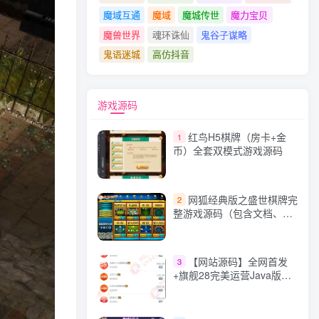
魔域互通
魔域
魔城传世
魔力宝贝
魔兽世界
魂环诛仙
鬼谷子谋略
鬼语迷城
高仿抖音
游戏源码
红鸟H5棋牌（房卡+金
1
币）全套双模式游戏源码
网狐经典版之盛世棋牌完
2
整游戏源码（包含文档、架
设教程、网站、源代码等）
【网站源码】全网首发
3
+旗舰28完美运营Java版高
仿28圈+彩种丰富+机器人
+眯牌