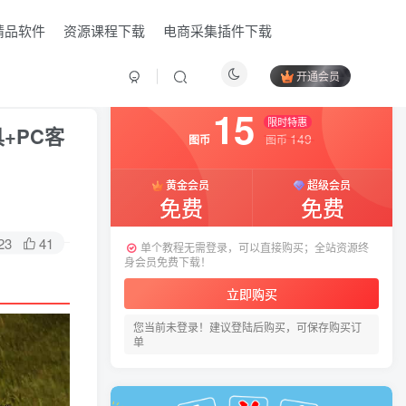
精品软件
资源课程下载
电商采集插件下载
开通会员
付费资源
已售 9
15
限时特惠
+PC客
149
图币
图币
黄金会员
超级会员
免费
免费
23
41
单个教程无需登录，可以直接购买；全站资源终
身会员免费下载！
立即购买
您当前未登录！建议登陆后购买，可保存购买订
HI！请登录
单
登录
注册