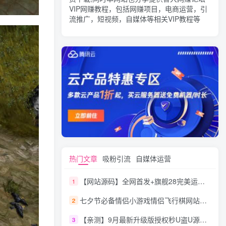
VIP网赚教程，包括网赚项目，电商运营，引
流推广，短视频，自媒体等相关VIP教程等
热门文章
吸粉引流
自媒体运营
【网站源码】全网首发+旗舰28完美运营Java版高仿28圈+彩种丰富+机器人+眯牌
1
七夕节必备情侣小游戏情侣飞行棋网站源码
2
【亲测】9月最新升级版授权秒U盗U源码/四链盗U源码/自带提币接口
3