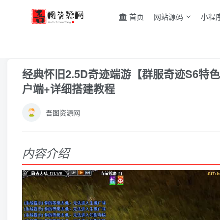
首页
网站源码
小程
首页
游戏源码
端游源码
正文
经典怀旧2.5D奇迹端游【群服奇迹S6特
户端+详细搭建教程
吾图资源网
内容介绍