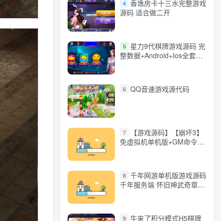
香逸房卡十三水完整游戏
4
源码 适合做二开
星力9代棋牌游戏源码 完
5
整数据+Android+Ios全套
APP客户端 解密工具+视频
教程(见另个链接)
QQ音速游戏源代码
6
【游戏源码】【崩坏3】
7
免虚拟机单机版+GM命令
+全角色+安装教程+不限速
下载
千年网游单机版游戏源码
8
千年服务端 怀旧神武奇章一
键端 任务副本 GM口令代码
牛来了积分模式H5棋牌
9