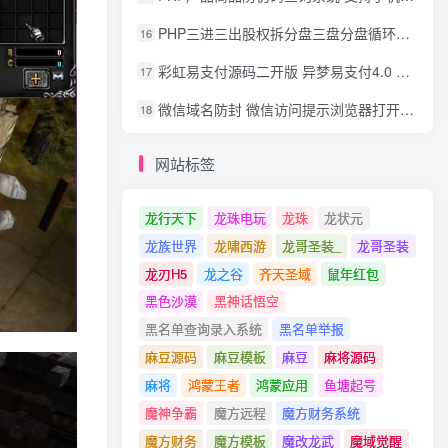
PHP三进三出股权拆分盘三盘分盘循环拆分系统源码
16
彩虹易支付源码二开版 异梦易支付4.0 可对接官方/易支付/码支付 去除后门 美化用户中心
17
微信域名防封 微信访问提示浏览器打开 非微信访问直接打开预防域名被封域名被封包换服务
18
网站标签
龙行天下
龙珠电玩
龙珠
龙状元
龙族世界
龙啸西游
龙哥圣装_
龙哥圣装
龙刃H5
龙之谷
齐天圣域
鼠年红包
黑色沙漠
黑神话悟空
黑名单查询录入系统
黑名单举报
麻豆源码
麻豆模板
麻豆
麻将源码
麻将
鸿蒙王者
鸿蒙应用
鱼塘起号
魔神争霸
魔方远程
魔方财务系统
魔方财务
魔方模板
魔改龙武
魔域觉醒