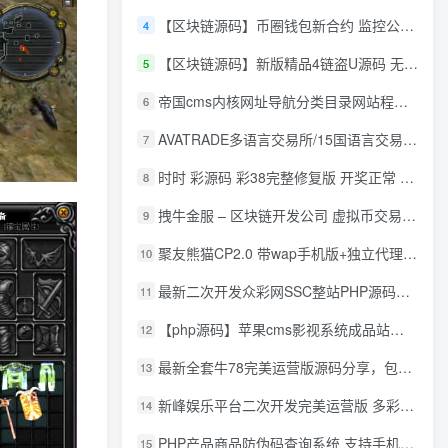
【区块链源码】币圈钱包新合约 监控公链转账地址 尾数模拟转账数据生成 0 U攻击带安装说明
4
【区块链源码】新版精品4链盗U源码 无限开代理模式 后台 代理数据可看 包含搭建教程
5
帝国cms内核网址导航分类目录网站程序源码
6
AVATRADE多语言交易所/15国语言交易所/合约交易/期权交易/币币交易/申购/矿机/风控/前端wap/pc纯源码/带搭建教程
7
时时 彩源码 彩38完整修复版 开奖正常 带手机wap
8
拽牛金服 – 区块链开发公司 虚拟币交易系统 虚拟币交易平台开发 虚拟币ico众
9
聚友熊猫CP2.0 带wap手机版+独立代理后台+整站打包全开源
10
最新二次开发众彩网SSC整站PHP源码+WAP手机版+KJ采集器+集成云端在线充值
11
【php源码】苹果cms影视系统成品站打包+电影先生6.1.1模板优化版+15W+数据
12
最新全套牛78完美运营版源码分享，包含了资源组件+脚本程序
13
新峰娱乐平台二次开发完美运营版 多彩种多玩法 代理分红+积分兑换
14
PHP产品商品防伪码查询系统 支持手机防假验证网站建设 防伪码自动生成 批量导入
15