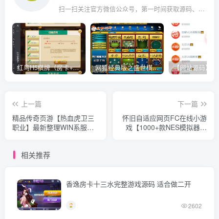
扫一扫关注官方微信公众号，第一时间获取源码、网赚项目资源教程，自媒体等知识干货，让互联网创业赚钱更简单。
红鸟H5棋牌（房卡+金币）全套双模式游戏源码
网狐经典版之盛世棋牌完整游戏源码（包含文档、架设教程、网站、源代码等）
上一篇
下一篇
精品传奇页游【热血虎卫三
怀旧自适应网页FC在线小游
职业】最新整理WIN系服务
戏【1000+款NES模拟器游
端+详细搭建教程+视频教程
戏】最新整理WIN系服务端
+详细外网教程
+Linux手工服务端+管理后台
相关推荐
+支持手柄+存档
香逸房卡十三水完整游戏源码 适合做二开
2602