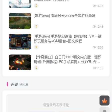
1405
[端游源码] 隋唐风云online全套游戏源码
1348
[手游源码] 手游梦幻诛仙【阴阳师】VM一键
即玩服务端+GM后台+图文教程
1266
【传奇霸业】白日门1127明文内充版一键即
玩端+外网教程+PC手机官网+上线YB+合成
回收
1165
评论
抢沙发
请登录后发表评论