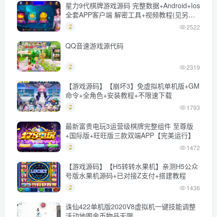
星力9代棋牌游戏源码 完整数据+Android+Ios
全套APP客户端 解密工具+视频教程(见另个
链接)
2522
QQ音速游戏源代码
2319
【游戏源码】【崩坏3】免虚拟机单机版+GM
命令+全角色+安装教程+不限速下载
1793
最新富贵电玩3运营级棋牌完整组件 至尊版
+国际版+旺旺版三款双端APP【完美运行】
1472
【游戏源码】【H5转转水果机】亲测H5公众
号版水果机源码+已对接Z支付+搭建教程
1436
诛仙422单机版2020V8虚拟机一键技能调整
活动地图金币物品无限