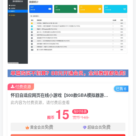
付费资源
已售 6
怀旧自适应网页在线小游戏【500款GBA模拟器游戏】最新整理WIN系服务端+Linux手工服务端+管理后台+支持手柄+存档
此内容为付费资源，请付费后查看
15
限时特惠
149
图币
图币
免费
免费
黄金会员
超级会员