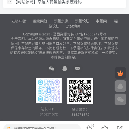
【网站源码】幸运大转盘抽奖系统源码
14
友链申请
福缘网赚
网赚之家
网赚论坛
中赚网
福
缘论坛
网站地图
Copyright © 2023 ·
吾图资源网
闽ICP备17000249号-2
免责声明：本站资源均源自网络，所有发布网站资源，仅供学习和研究
使用！本站内容由互联网用户自发分享，本站仅做收集整理，本站仅提
供信息存储空间服务，不拥有所有权，不承担相关法律责任。如发现本
站有涉嫌抄袭侵权/违法违规的内容， 请底部联系方式私聊，一经查实，
本站将立刻删除。
站长QQ：
站长微信：
815271572
815271572
45
欢迎您留下宝贵的见解！