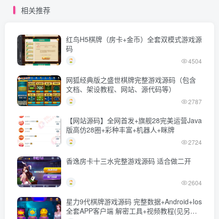
相关推荐
红鸟H5棋牌（房卡+金币）全套双模式游戏源
码
4504
网狐经典版之盛世棋牌完整游戏源码（包含
文档、架设教程、网站、源代码等）
2787
【网站源码】全网首发+旗舰28完美运营Java
版高仿28圈+彩种丰富+机器人+眯牌
2724
香逸房卡十三水完整游戏源码 适合做二开
2604
星力9代棋牌游戏源码 完整数据+Android+Ios
全套APP客户端 解密工具+视频教程(见另个