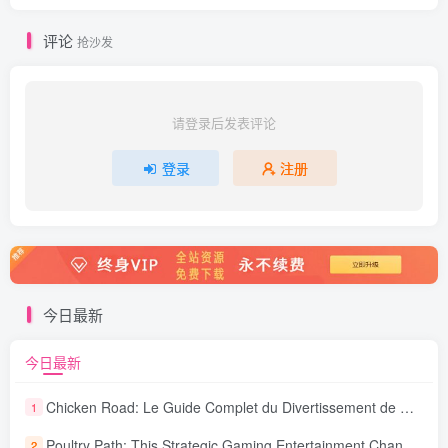
评论
抢沙发
请登录后发表评论
登录
注册
今日最新
今日最新
Chicken Road: Le Guide Complet du Divertissement de Maison de Jeu Stratégique
1
Poultry Path: This Strategic Gaming Entertainment Changing Sequence Forecasting
2