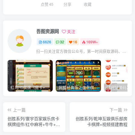
点赞
45
分享
收藏
吾图资源网
关注
6626
32
16
169W+
扫一扫关注官方微信公众号，第一时间获取源码、网赚项目资源教程，自媒体等知识干货，让互联网创业赚钱更简单。
红鸟H5棋牌（房卡+金币）全套双模式游戏源码
网狐经典版之盛世棋牌完整游戏源码（包含文档、架设教程、网站、源代码等）
上一篇
下一篇
创胜系列/寰宇百家娱乐房卡
创胜系列/乾坤互娱俱乐部房
棋牌组件/红中麻将+牛牛+金
卡棋牌+视频搭建教程
花带搭建视频教程