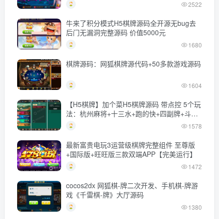
链接)
2522
牛来了积分模式H5棋牌源码全开源无bug去
后门无漏洞完整源码 价值5000元
1680
棋牌源码：网狐棋牌源代码+50多款游戏源码
1604
【H5棋牌】加个菜H5棋牌源码 带点控 5个玩
法：杭州麻将+十三水+跑的快+四副牌+斗地
主
1578
最新富贵电玩3运营级棋牌完整组件 至尊版
+国际版+旺旺版三款双端APP【完美运行】
1472
cocos2dx 网狐棋-牌二次开发、手机棋-牌游
戏《千雷棋-牌》大厅源码
1380