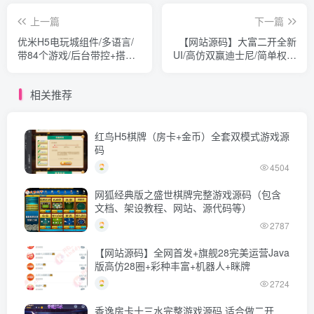
上一篇
下一篇
优米H5电玩城组件/多语言/
【网站源码】大富二开全新
带84个游戏/后台带控+搭建
UI/高仿双赢迪士尼/简单权限
视频教程
控制/六HC自动结算/修复版
相关推荐
红鸟H5棋牌（房卡+金币）全套双模式游戏源
码
4504
网狐经典版之盛世棋牌完整游戏源码（包含
文档、架设教程、网站、源代码等）
2787
【网站源码】全网首发+旗舰28完美运营Java
版高仿28圈+彩种丰富+机器人+眯牌
2724
香逸房卡十三水完整游戏源码 适合做二开