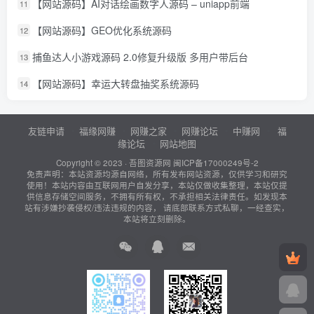
【网站源码】AI对话绘画数字人源码 – uniapp前端
11
【网站源码】GEO优化系统源码
12
捕鱼达人小游戏源码 2.0修复升级版 多用户带后台
13
【网站源码】幸运大转盘抽奖系统源码
14
友链申请
福缘网赚
网赚之家
网赚论坛
中赚网
福
缘论坛
网站地图
Copyright © 2023 ·
吾图资源网
闽ICP备17000249号-2
免责声明：本站资源均源自网络，所有发布网站资源，仅供学习和研究
使用！本站内容由互联网用户自发分享，本站仅做收集整理，本站仅提
供信息存储空间服务，不拥有所有权，不承担相关法律责任。如发现本
站有涉嫌抄袭侵权/违法违规的内容， 请底部联系方式私聊，一经查实，
本站将立刻删除。