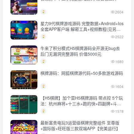
2604
星力9代棋牌游戏源码 完整数据+Android+Ios
全套APP客户端 解密工具+视频教程(见另个
链接)
2522
牛来了积分模式H5棋牌源码全开源无bug去
后门无漏洞完整源码 价值5000元
1680
棋牌源码：网狐棋牌源代码+50多款游戏源码
1604
【H5棋牌】加个菜H5棋牌源码 带点控 5个玩
法：杭州麻将+十三水+跑的快+四副牌+斗地
主
1578
最新富贵电玩3运营级棋牌完整组件 至尊版
+国际版+旺旺版三款双端APP【完美运行】