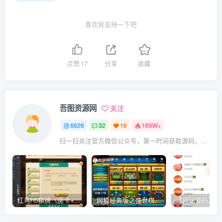
喜欢就支持一下吧
点赞
17
分享
收藏
吾图资源网
关注
6626
32
16
169W+
扫一扫关注官方微信公众号，第一时间获取源码、网赚项目资源教程，自媒体等知识干货，让互联网创业赚钱更简单。
红鸟H5棋牌（房卡+金币）全套双模式游戏源码
网狐经典版之盛世棋牌完整游戏源码（包含文档、架设教程、网站、源代码等）