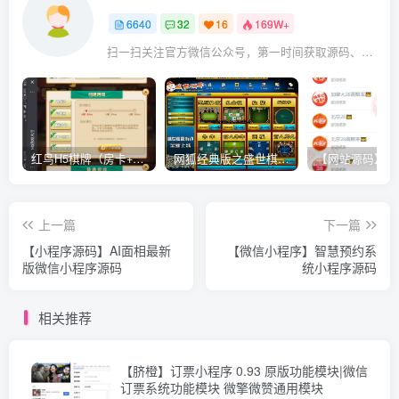
6640
32
16
169W+
扫一扫关注官方微信公众号，第一时间获取源码、网赚项目资源教程，自媒体等知识干货，让互联网创业赚钱更简单。
红鸟H5棋牌（房卡+金币）全套双模式游戏源码
网狐经典版之盛世棋牌完整游戏源码（包含文档、架设教程、网站、源代码等）
上一篇
下一篇
【小程序源码】AI面相最新
【微信小程序】智慧预约系
版微信小程序源码
统小程序源码
相关推荐
【脐橙】订票小程序 0.93 原版功能模块|微信
订票系统功能模块 微擎微赞通用模块