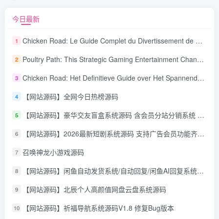
今日最新
Chicken Road: Le Guide Complet du Divertissement de Maison de Jeu Stratégique
1
Poultry Path: This Strategic Gaming Entertainment Changing Sequence Forecasting
2
Chicken Road: Het Definitieve Guide over Het Spannende Gokspel
3
【网站源码】全网今日热榜源码
4
【网站源码】豪华交友盲盒系统源码 含会员分站分销系统 可易支付
5
【网站源码】2026最新短剧系统源码 支持广告会员功能齐全短剧源码
6
召唤神龙小游戏源码
7
【网站源码】闲鱼自动发货系统/自动回复/闲鱼AI回复系统源码
8
【网站源码】北辰个人高颜值网盘云盘系统源码
9
【网站源码】祈福导航系统源码V1.8 修复Bug版本
10