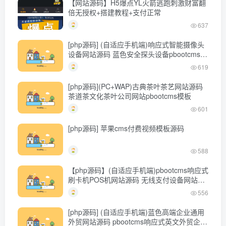
【网站源码】H5爆点YL火箭逃跑刺激财富翻
倍无授权+搭建教程+支付正常
637
[php源码] (自适应手机端)响应式智能摄像头
设备网站源码 蓝色安全探头设备pbootcms网
站模板
619
[php源码](PC+WAP)古典茶叶茶艺网站源码
茶道茶文化茶叶公司网站pbootcms模板
601
[php源码] 苹果cms付费视频模板源码
588
【php源码】(自适应手机端)pbootcms响应式
刷卡机POS机网站源码 无线支付设备网站模
板
556
[php源码] (自适应手机端)蓝色高端企业通用
外贸网站源码 pbootcms响应式英文外贸企业