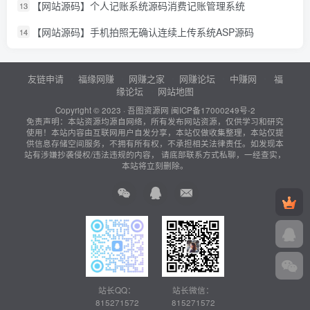
【网站源码】个人记账系统源码消费记账管理系统
13
【网站源码】手机拍照无确认连续上传系统ASP源码
14
友链申请
福缘网赚
网赚之家
网赚论坛
中赚网
福
缘论坛
网站地图
Copyright © 2023 ·
吾图资源网
闽ICP备17000249号-2
免责声明：本站资源均源自网络，所有发布网站资源，仅供学习和研究
使用！本站内容由互联网用户自发分享，本站仅做收集整理，本站仅提
供信息存储空间服务，不拥有所有权，不承担相关法律责任。如发现本
站有涉嫌抄袭侵权/违法违规的内容， 请底部联系方式私聊，一经查实，
本站将立刻删除。
站长QQ：
站长微信：
815271572
815271572