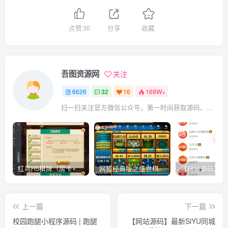
点赞
30
分享
收藏
吾图资源网
关注
6626
32
16
169W+
扫一扫关注官方微信公众号，第一时间获取源码、网赚项目资源教程，自媒体等知识干货，让互联网创业赚钱更简单。
红鸟H5棋牌（房卡+金币）全套双模式游戏源码
网狐经典版之盛世棋牌完整游戏源码（包含文档、架设教程、网站、源代码等）
上一篇
下一篇
校园跑腿小程序源码 | 跑腿
【网站源码】最新SiYU同城