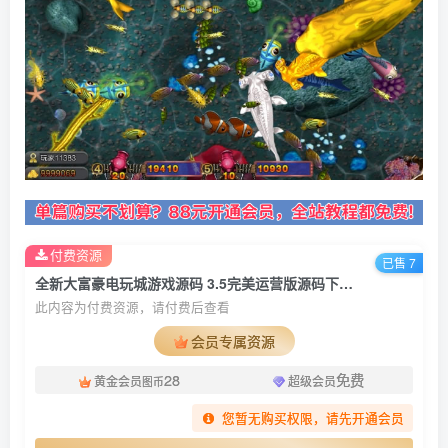
付费资源
已售 7
全新大富豪电玩城游戏源码 3.5完美运营版源码下载新增透视控制代理后台房间控分管理+视频教程
此内容为付费资源，请付费后查看
会员专属资源
28
免费
黄金会员
超级会员
图币
您暂无购买权限，请先开通会员