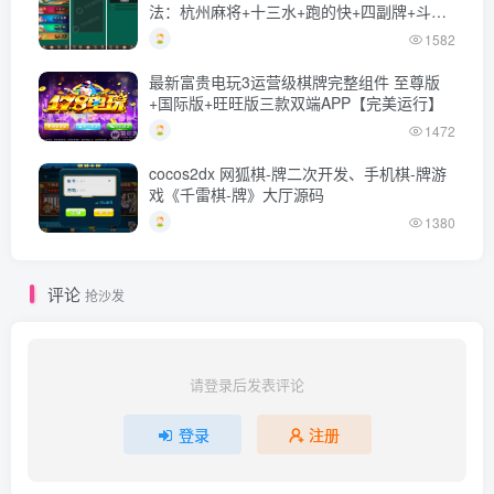
法：杭州麻将+十三水+跑的快+四副牌+斗地
主
1582
最新富贵电玩3运营级棋牌完整组件 至尊版
+国际版+旺旺版三款双端APP【完美运行】
1472
cocos2dx 网狐棋-牌二次开发、手机棋-牌游
戏《千雷棋-牌》大厅源码
1380
评论
抢沙发
请登录后发表评论
登录
注册