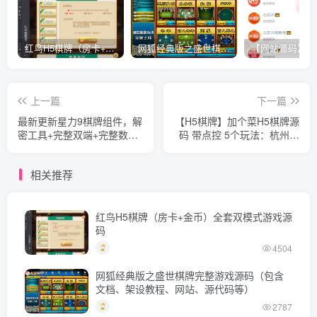
红鸟H5棋牌（房卡+金币）全套双模式游戏源码
网狐经典版之盛世棋牌完整游戏源码（包含文档、架设教程、网站、源代码等）
上一篇
下一篇
最新更新星力9棋牌组件，解
【H5棋牌】加个菜H5棋牌源
密工具+完整双端+完整数据
码 带点控 5个玩法：杭州麻
+无授权+吞吐完美版本
将+十三水+跑的快+四副牌
+斗地主
相关推荐
红鸟H5棋牌（房卡+金币）全套双模式游戏源
码
4504
网狐经典版之盛世棋牌完整游戏源码（包含
文档、架设教程、网站、源代码等）
2787