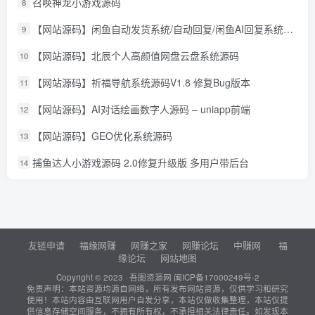
召唤神龙小游戏源码
8
【网站源码】闲鱼自动发货系统/自动回复/闲鱼AI回复系统源码
9
【网站源码】北辰个人高颜值网盘云盘系统源码
10
【网站源码】祈福导航系统源码V1.8 修复Bug版本
11
【网站源码】AI对话绘画数字人源码 – uniapp前端
12
【网站源码】GEO优化系统源码
13
捕鱼达人小游戏源码 2.0修复升级版 多用户带后台
14
友链申请
福缘网赚
网赚之家
网赚论坛
中赚网
福
缘论坛
网站地图
Copyright © 2023 ·
吾图资源网
闽ICP备17000249号-2
免责声明：本站资源均源自网络，所有发布网站资源，仅供学习和研究
使用！本站内容由互联网用户自发分享，本站仅做收集整理，本站仅提
供信息存储空间服务，不拥有所有权，不承担相关法律责任。如发现本