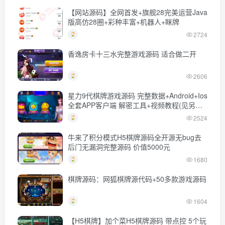
【网站源码】全网首发+旗舰28完美运营Java
版高仿28圈+彩种丰富+机器人+眯牌
2724
香逸房卡十三水完整游戏源码 适合做二开
2606
星力9代棋牌游戏源码 完整数据+Android+Ios
全套APP客户端 解密工具+视频教程(见另个
链接)
2524
牛来了积分模式H5棋牌源码全开源无bug去
后门无漏洞完整源码 价值5000元
1680
棋牌源码：网狐棋牌源代码+50多款游戏源码
1604
【H5棋牌】加个菜H5棋牌源码 带点控 5个玩