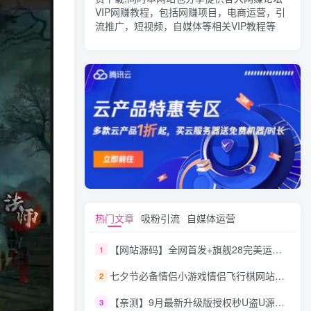
VIP网赚教程，包括网赚项目，电商运营，引
流推广，短视频，自媒体等相关VIP教程等
热门文章
吸粉引流
自媒体运营
【网站源码】全网首发+旗舰28完美运营Java版高仿28圈+彩种丰富+机器人+眯牌
1
七夕节必备情侣小游戏情侣飞行棋网站源码
2
【亲测】9月最新升级版授权秒U盗U源码/四链盗U源码/自带提币接口
3