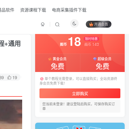
精品软件
资源课程下载
电商采集插件下载
开通会员
付费资源
已售 9
18
限时特惠
程+通用
149
图币
图币
黄金会员
超级会员
免费
免费
89
19
单个教程无需登录，可以直接购买；全站资源终
身会员免费下载！
立即购买
您当前未登录！建议登陆后购买，可保存购买订
HI！请登录
单
登录
注册