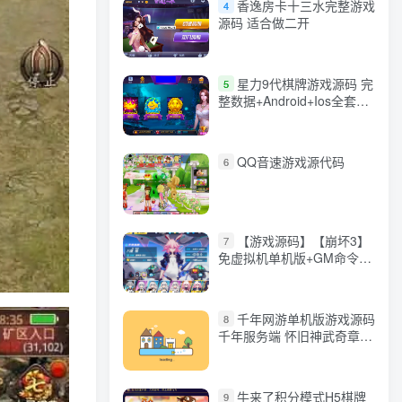
香逸房卡十三水完整游戏
4
源码 适合做二开
星力9代棋牌游戏源码 完
5
整数据+Android+Ios全套
APP客户端 解密工具+视频
教程(见另个链接)
QQ音速游戏源代码
6
【游戏源码】【崩坏3】
7
免虚拟机单机版+GM命令
+全角色+安装教程+不限速
下载
千年网游单机版游戏源码
8
千年服务端 怀旧神武奇章一
键端 任务副本 GM口令代码
牛来了积分模式H5棋牌
9