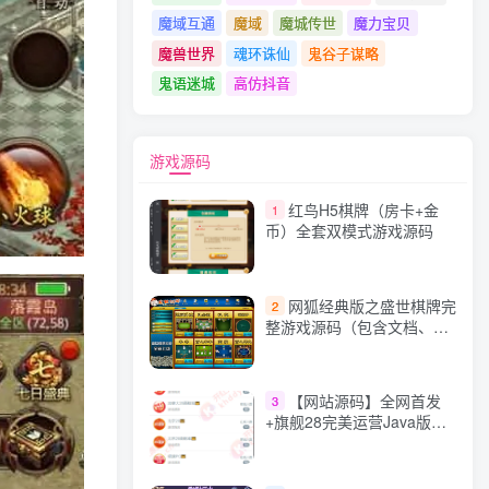
魔域互通
魔域
魔城传世
魔力宝贝
魔兽世界
魂环诛仙
鬼谷子谋略
鬼语迷城
高仿抖音
游戏源码
红鸟H5棋牌（房卡+金
1
币）全套双模式游戏源码
网狐经典版之盛世棋牌完
2
整游戏源码（包含文档、架
设教程、网站、源代码等）
【网站源码】全网首发
3
+旗舰28完美运营Java版高
仿28圈+彩种丰富+机器人
+眯牌