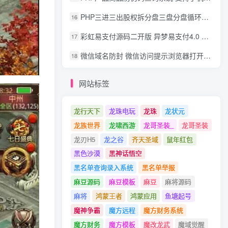
PHP三进三出股权拆分盘三盘分盘循环拆分系统源码
16
彩虹易支付源码二开版 异梦易支付4.0 可对接官方/易支付/码支付 去除后门 美化用户中心
17
微信域名防封 微信访问提示浏览器打开 非微信访问直接打开预防域名被封域名被封包换服务
18
网站标签
龙行天下
龙珠电玩
龙珠
龙状元
龙族世界
龙啸西游
龙哥圣装_
龙哥圣装
龙刃H5
龙之谷
齐天圣域
鼠年红包
黑色沙漠
黑神话悟空
黑名单查询录入系统
黑名单举报
麻豆源码
麻豆模板
麻豆
麻将源码
麻将
鸿蒙王者
鸿蒙应用
鱼塘起号
魔神争霸
魔方远程
魔方财务系统
魔方财务
魔方模板
魔改龙武
魔域觉醒