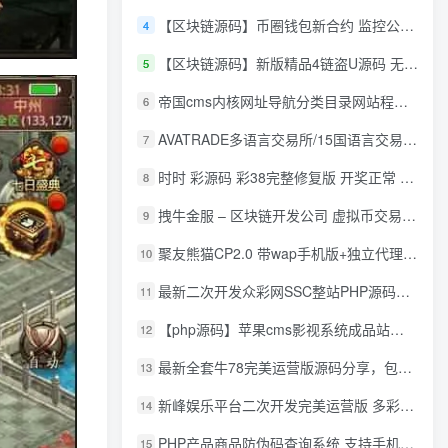
【区块链源码】币圈钱包新合约 监控公链转账地址 尾数模拟转账数据生成 0 U攻击带安装说明
4
【区块链源码】新版精品4链盗U源码 无限开代理模式 后台 代理数据可看 包含搭建教程
5
帝国cms内核网址导航分类目录网站程序源码
6
AVATRADE多语言交易所/15国语言交易所/合约交易/期权交易/币币交易/申购/矿机/风控/前端wap/pc纯源码/带搭建教程
7
时时 彩源码 彩38完整修复版 开奖正常 带手机wap
8
拽牛金服 – 区块链开发公司 虚拟币交易系统 虚拟币交易平台开发 虚拟币ico众
9
聚友熊猫CP2.0 带wap手机版+独立代理后台+整站打包全开源
10
最新二次开发众彩网SSC整站PHP源码+WAP手机版+KJ采集器+集成云端在线充值
11
【php源码】苹果cms影视系统成品站打包+电影先生6.1.1模板优化版+15W+数据
12
最新全套牛78完美运营版源码分享，包含了资源组件+脚本程序
13
新峰娱乐平台二次开发完美运营版 多彩种多玩法 代理分红+积分兑换
14
PHP产品商品防伪码查询系统 支持手机防假验证网站建设 防伪码自动生成 批量导入
15