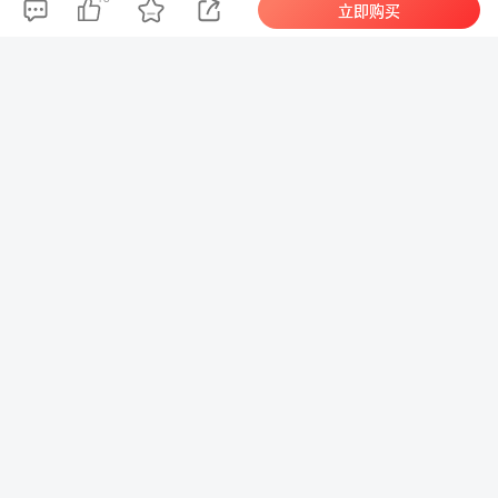
立即购买
【游戏源码】【H5转转水果机】亲测H5公众
号版水果机源码+已对接Z支付+搭建教程
1436
诛仙422单机版2020V8虚拟机一键技能调整
活动地图金币物品无限
1405
[端游源码] 隋唐风云online全套游戏源码
1348
[手游源码] 手游梦幻诛仙【阴阳师】VM一键
即玩服务端+GM后台+图文教程
1266
精美3D卡牌手游【口袋嘉年华】+安卓苹果双
端+GM授权后台+内充+管理后台+代理后台
+Linux一键全自动搭建脚本+Linux手工服务
1171
端+详细搭建教程