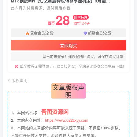
MT3换皮MH【幻之星辰释厄转尊享挂机版】9月最新打包VM单机一键端+Linux手工服务端+详细搭建教程+通用视频教程+GM后台+全套源码+安卓苹果双端
此内容为付费资源，请付费后查看
28
限时特惠
249
图币
图币
免费
免费
黄金会员
超级会员
立即购买
您当前未登录！建议登陆后购买，可保存购买订单
单个教程无需登录，可以直接购买；全站资源终身会员免费下载！
©
版权声明
文章版权声
明
吾图资源网
1、本网站名称：
2、本站永久网址：
https://www.022zxyy.com
3、本网站的文章部分内容可能来源于网络，不保证100%完整、
不提供任何技术支持。资源仅供大家学习与参考。