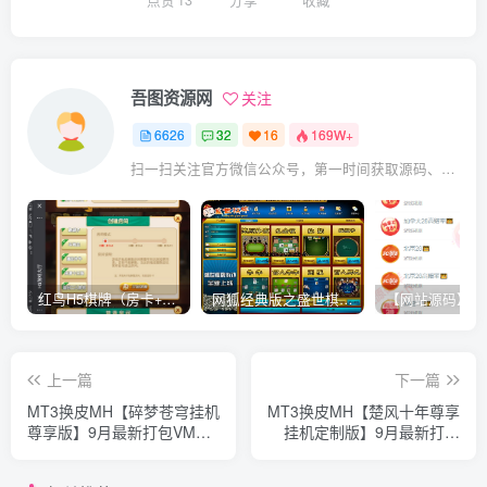
吾图资源网
关注
6626
32
16
169W+
扫一扫关注官方微信公众号，第一时间获取源码、网赚项目资源教程，自媒体等知识干货，让互联网创业赚钱更简单。
红鸟H5棋牌（房卡+金币）全套双模式游戏源码
网狐经典版之盛世棋牌完整游戏源码（包含文档、架设教程、网站、源代码等）
上一篇
下一篇
MT3换皮MH【碎梦苍穹挂机
MT3换皮MH【楚风十年尊享
尊享版】9月最新打包VM单
挂机定制版】9月最新打包
机一键端+Linux手工服务端
VM单机一键端+Linux手工服
+详细搭建教程+通用视频教
务端+详细搭建教程+通用视