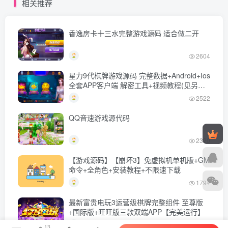
相关推荐
程+GM后台+全套源码+安卓
频教程+GM后台+全套源码
苹果双端
+安卓苹果双端
香逸房卡十三水完整游戏源码 适合做二开
2604
星力9代棋牌游戏源码 完整数据+Android+Ios
全套APP客户端 解密工具+视频教程(见另个
链接)
2522
QQ音速游戏源代码
2320
【游戏源码】【崩坏3】免虚拟机单机版+GM
命令+全角色+安装教程+不限速下载
1794
最新富贵电玩3运营级棋牌完整组件 至尊版
+国际版+旺旺版三款双端APP【完美运行】
1472
13