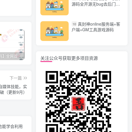
源码全开源无bug去后门无
漏洞完整源码 价值5000元
真封神online服务端+客
10
户端+GM工具游戏源码
【网站源码】全网首发+旗舰28完美运营Java版高仿28圈+彩种丰富+机器人+眯牌
香逸房卡十三水完整游戏源码 适合做二开
星力9代棋牌游戏源码 完整数据+Android+Ios全套APP客户端 解密工具+视频教程(见另个链接)
QQ
关注公众号获取更多项目资源
下一篇
握自媒体技能，实
破（更新9月）
手也能学会利用