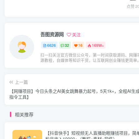
点赞
2
吾图资源网
关注
6626
32
16
169W+
扫一扫关注官方微信公众号，第一时间获取源码、网赚
源教程，自媒体等知识干货，让互联网创业赚钱更简单
上一篇
【网赚项目】今日头条之AI美女跳舞暴力起号，5天1k+，全程AI生
指令工具】
相关推荐
【抖音快手】短视频无人直播助眠赚钱项目，简
松月收入10000+（教程+素材+软件）