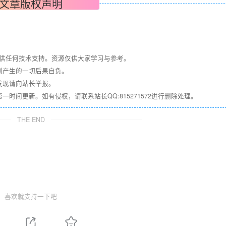
文章版权声明
提供任何技术支持。资源仅供大家学习与参考。
则产生的一切后果自负。
发现请向站长举报。
间更新。如有侵权，请联系站长QQ:815271572进行删除处理。
THE END
喜欢就支持一下吧