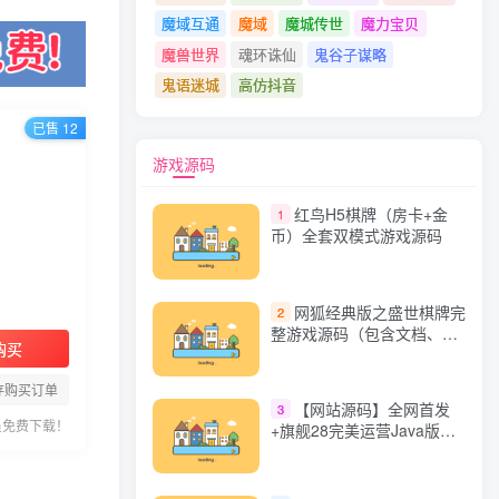
魔域互通
魔域
魔城传世
魔力宝贝
魔兽世界
魂环诛仙
鬼谷子谋略
鬼语迷城
高仿抖音
已售 12
也能上手
游戏源码
红鸟H5棋牌（房卡+金
1
币）全套双模式游戏源码
网狐经典版之盛世棋牌完
2
整游戏源码（包含文档、架
购买
设教程、网站、源代码等）
存购买订单
【网站源码】全网首发
3
员免费下载！
+旗舰28完美运营Java版高
仿28圈+彩种丰富+机器人
+眯牌