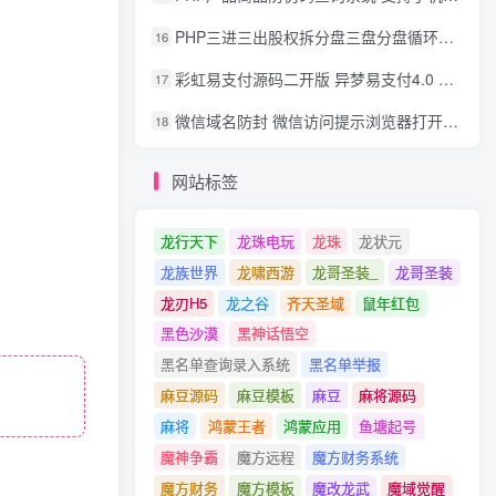
PHP三进三出股权拆分盘三盘分盘循环拆分系统源码
16
彩虹易支付源码二开版 异梦易支付4.0 可对接官方/易支付/码支付 去除后门 美化用户中心
17
微信域名防封 微信访问提示浏览器打开 非微信访问直接打开预防域名被封域名被封包换服务
18
网站标签
龙行天下
龙珠电玩
龙珠
龙状元
龙族世界
龙啸西游
龙哥圣装_
龙哥圣装
龙刃H5
龙之谷
齐天圣域
鼠年红包
黑色沙漠
黑神话悟空
黑名单查询录入系统
黑名单举报
麻豆源码
麻豆模板
麻豆
麻将源码
麻将
鸿蒙王者
鸿蒙应用
鱼塘起号
魔神争霸
魔方远程
魔方财务系统
魔方财务
魔方模板
魔改龙武
魔域觉醒