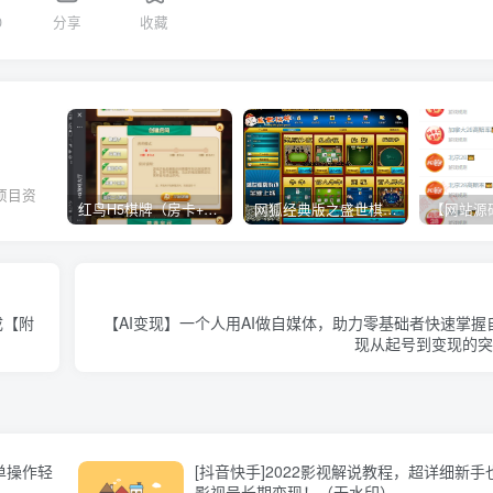
0
分享
收藏
项目资
红鸟H5棋牌（房卡+金币）全套双模式游戏源码
网狐经典版之盛世棋牌完整游戏源码（包含文档、架设教程、网站、源代码等）
。
成【附
【AI变现】一个人用AI做自媒体，助力零基础者快速掌
现从起号到变现的突
单操作轻
[抖音快手]2022影视解说教程，超详细新
影视号长期变现！（无水印）