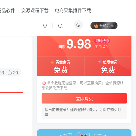
精品软件
资源课程下载
电商采集插件下载
开通会员
付费阅读
已售 12
9.98
限时特惠
49
图币
图币
黄金会员
超级会员
免费
免费
23
20
单个教程无需登录，可以直接购买；全站资源终
身会员免费下载！
立即购买
您当前未登录！建议登陆后购买，可保存购买订
HI！请登录
单
登录
注册