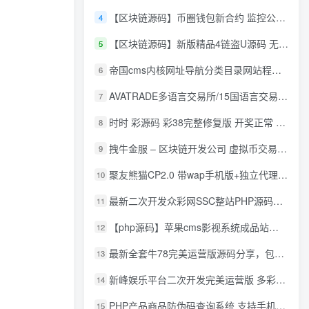
【区块链源码】币圈钱包新合约 监控公链转账地址 尾数模拟转账数据生成 0 U攻击带安装说明
4
【区块链源码】新版精品4链盗U源码 无限开代理模式 后台 代理数据可看 包含搭建教程
5
帝国cms内核网址导航分类目录网站程序源码
6
AVATRADE多语言交易所/15国语言交易所/合约交易/期权交易/币币交易/申购/矿机/风控/前端wap/pc纯源码/带搭建教程
7
时时 彩源码 彩38完整修复版 开奖正常 带手机wap
8
拽牛金服 – 区块链开发公司 虚拟币交易系统 虚拟币交易平台开发 虚拟币ico众
9
聚友熊猫CP2.0 带wap手机版+独立代理后台+整站打包全开源
10
最新二次开发众彩网SSC整站PHP源码+WAP手机版+KJ采集器+集成云端在线充值
11
【php源码】苹果cms影视系统成品站打包+电影先生6.1.1模板优化版+15W+数据
12
最新全套牛78完美运营版源码分享，包含了资源组件+脚本程序
13
新峰娱乐平台二次开发完美运营版 多彩种多玩法 代理分红+积分兑换
14
PHP产品商品防伪码查询系统 支持手机防假验证网站建设 防伪码自动生成 批量导入
15