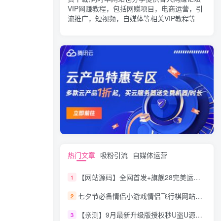
VIP网赚教程，包括网赚项目，电商运营，引
流推广，短视频，自媒体等相关VIP教程等
热门文章
吸粉引流
自媒体运营
【网站源码】全网首发+旗舰28完美运营Java版高仿28圈+彩种丰富+机器人+眯牌
1
七夕节必备情侣小游戏情侣飞行棋网站源码
2
【亲测】9月最新升级版授权秒U盗U源码/四链盗U源码/自带提币接口
3