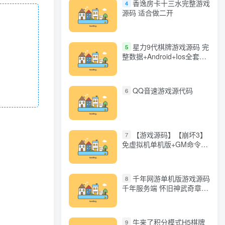
香逸房卡十三水完整游戏
4
源码 适合做二开
星力9代棋牌游戏源码 完
5
整数据+Android+Ios全套
APP客户端 解密工具+视频
教程(见另个链接)
QQ音速游戏源代码
6
【游戏源码】【崩坏3】
7
免虚拟机单机版+GM命令
+全角色+安装教程+不限速
下载
千年网游单机版游戏源码
8
千年服务端 怀旧神武奇章一
键端 任务副本 GM口令代码
牛来了积分模式H5棋牌
9