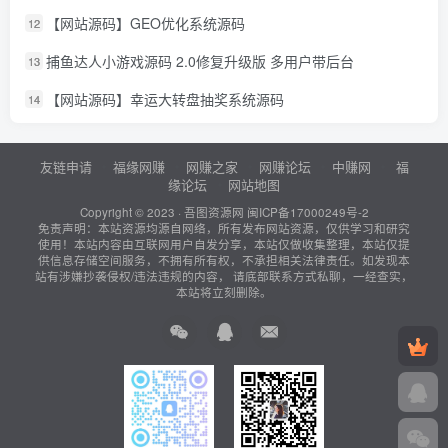
【网站源码】GEO优化系统源码
12
捕鱼达人小游戏源码 2.0修复升级版 多用户带后台
13
【网站源码】幸运大转盘抽奖系统源码
14
友链申请
福缘网赚
网赚之家
网赚论坛
中赚网
福
缘论坛
网站地图
Copyright © 2023 ·
吾图资源网
闽ICP备17000249号-2
免责声明：本站资源均源自网络，所有发布网站资源，仅供学习和研究
使用！本站内容由互联网用户自发分享，本站仅做收集整理，本站仅提
供信息存储空间服务，不拥有所有权，不承担相关法律责任。如发现本
站有涉嫌抄袭侵权/违法违规的内容， 请底部联系方式私聊，一经查实，
本站将立刻删除。