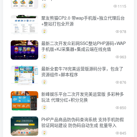
1115
聚友熊猫CP2.0 带wap手机版+独立代理后台
+整站打包全开源
978
最新二次开发众彩网SSC整站PHP源码+WAP
手机版+KJ采集器+集成云端在线充值
963
最新全套牛78完美运营版源码分享，包含了
资源组件+脚本程序
876
新峰娱乐平台二次开发完美运营版 多彩种多
玩法 代理分红+积分兑换
850
PHP产品商品防伪码查询系统 支持手机防假
验证网站建设 防伪码自动生成 批量导入
845