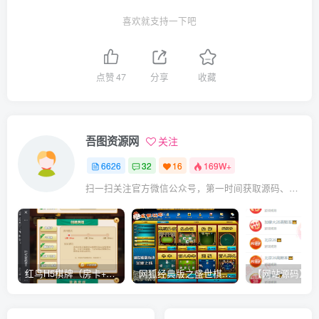
喜欢就支持一下吧
点赞
47
分享
收藏
吾图资源网
关注
6626
32
16
169W+
扫一扫关注官方微信公众号，第一时间获取源码、网赚项目资源教程，自媒体等知识干货，让互联网创业赚钱更简单。
红鸟H5棋牌（房卡+金币）全套双模式游戏源码
网狐经典版之盛世棋牌完整游戏源码（包含文档、架设教程、网站、源代码等）