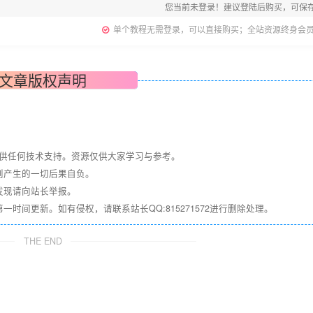
您当前未登录！建议登陆后购买，可保
单个教程无需登录，可以直接购买；全站资源终身会
文章版权声明
提供任何技术支持。资源仅供大家学习与参考。
则产生的一切后果自负。
发现请向站长举报。
间更新。如有侵权，请联系站长QQ:815271572进行删除处理。
THE END