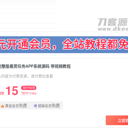
完整版悬赏任务APP系统源码 带视频教程
此内容为付费资源，请付费后查看
15
限时特惠
149
图币
图币
免费
免费
黄金会员
超级会员
立即