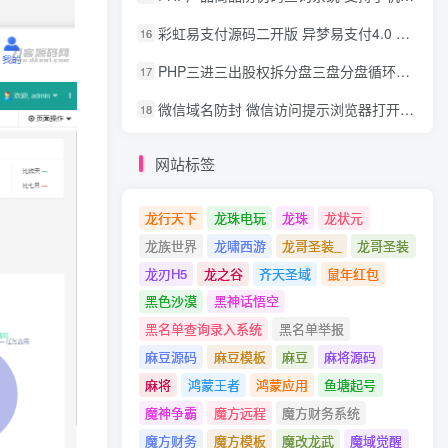
彩虹易支付源码二开版 异梦易支付4.0 可对接官方/易支付/码支付 去除后门 美化用户中心
16
PHP三进三出股权拆分盘三盘分盘循环拆分系统源码
17
微信域名防封 微信访问提示浏览器打开 非微信访问直接打开预防域名被封域名被封包换服务
18
网站标签
龙行天下
龙珠电玩
龙珠
龙状元
龙族世界
龙啸西游
龙哥圣装_
龙哥圣装
龙刃H5
龙之谷
齐天圣域
鼠年红包
黑色沙漠
黑神话悟空
黑名单查询录入系统
黑名单举报
麻豆源码
麻豆模板
麻豆
麻将源码
麻将
鸿蒙王者
鸿蒙应用
鱼塘起号
魔神争霸
魔方远程
魔方财务系统
魔方财务
魔方模板
魔改龙武
魔域觉醒