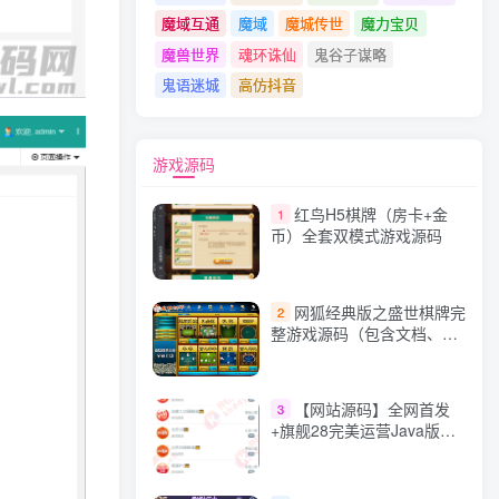
魔域互通
魔域
魔城传世
魔力宝贝
魔兽世界
魂环诛仙
鬼谷子谋略
鬼语迷城
高仿抖音
游戏源码
红鸟H5棋牌（房卡+金
1
币）全套双模式游戏源码
网狐经典版之盛世棋牌完
2
整游戏源码（包含文档、架
设教程、网站、源代码等）
【网站源码】全网首发
3
+旗舰28完美运营Java版高
仿28圈+彩种丰富+机器人
+眯牌