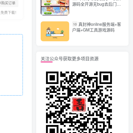
存购买订单
源码全开源无bug去后门无
漏洞完整源码 价值5000元
员免费下载！
真封神online服务端+客
10
户端+GM工具游戏源码
关注公众号获取更多项目资源