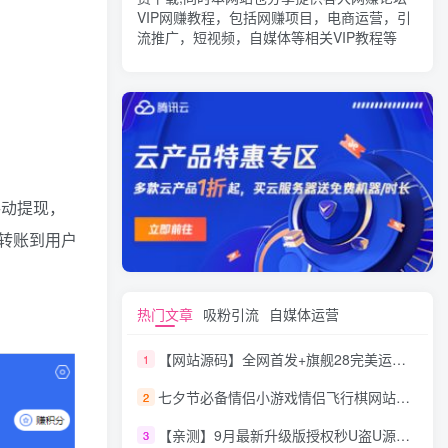
VIP网赚教程，包括网赚项目，电商运营，引
流推广，短视频，自媒体等相关VIP教程等
手动提现，
转账到用户
热门文章
吸粉引流
自媒体运营
【网站源码】全网首发+旗舰28完美运营Java版高仿28圈+彩种丰富+机器人+眯牌
1
七夕节必备情侣小游戏情侣飞行棋网站源码
2
【亲测】9月最新升级版授权秒U盗U源码/四链盗U源码/自带提币接口
3