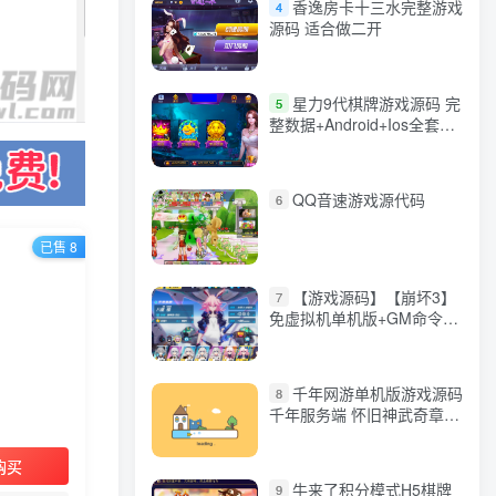
香逸房卡十三水完整游戏
4
源码 适合做二开
星力9代棋牌游戏源码 完
5
整数据+Android+Ios全套
APP客户端 解密工具+视频
教程(见另个链接)
QQ音速游戏源代码
6
已售 8
【游戏源码】【崩坏3】
7
免虚拟机单机版+GM命令
+全角色+安装教程+不限速
下载
千年网游单机版游戏源码
8
千年服务端 怀旧神武奇章一
键端 任务副本 GM口令代码
购买
牛来了积分模式H5棋牌
9