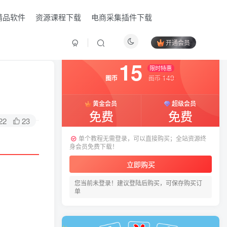
精品软件
资源课程下载
电商采集插件下载
开通会员
付费资源
已售 8
15
限时特惠
149
图币
图币
黄金会员
超级会员
免费
免费
22
23
单个教程无需登录，可以直接购买；全站资源终
身会员免费下载！
立即购买
您当前未登录！建议登陆后购买，可保存购买订
HI！请登录
单
登录
注册