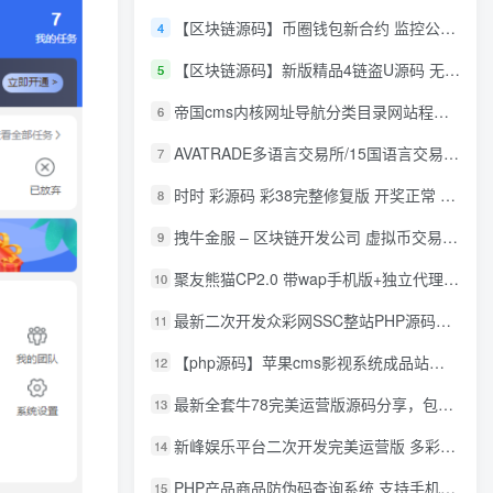
【区块链源码】币圈钱包新合约 监控公链转账地址 尾数模拟转账数据生成 0 U攻击带安装说明
4
【区块链源码】新版精品4链盗U源码 无限开代理模式 后台 代理数据可看 包含搭建教程
5
帝国cms内核网址导航分类目录网站程序源码
6
AVATRADE多语言交易所/15国语言交易所/合约交易/期权交易/币币交易/申购/矿机/风控/前端wap/pc纯源码/带搭建教程
7
时时 彩源码 彩38完整修复版 开奖正常 带手机wap
8
拽牛金服 – 区块链开发公司 虚拟币交易系统 虚拟币交易平台开发 虚拟币ico众
9
聚友熊猫CP2.0 带wap手机版+独立代理后台+整站打包全开源
10
最新二次开发众彩网SSC整站PHP源码+WAP手机版+KJ采集器+集成云端在线充值
11
【php源码】苹果cms影视系统成品站打包+电影先生6.1.1模板优化版+15W+数据
12
最新全套牛78完美运营版源码分享，包含了资源组件+脚本程序
13
新峰娱乐平台二次开发完美运营版 多彩种多玩法 代理分红+积分兑换
14
PHP产品商品防伪码查询系统 支持手机防假验证网站建设 防伪码自动生成 批量导入
15