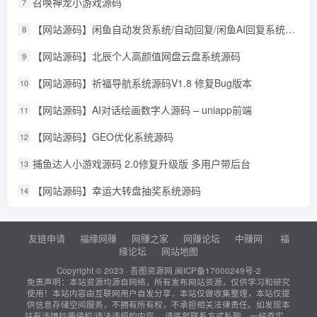
召唤神龙小游戏源码
7
【网站源码】闲鱼自动发货系统/自动回复/闲鱼AI回复系统源码
8
【网站源码】北辰个人高颜值网盘云盘系统源码
9
【网站源码】祈福导航系统源码V1.8 修复Bug版本
10
【网站源码】AI对话绘画数字人源码 – uniapp前端
11
【网站源码】GEO优化系统源码
12
捕鱼达人小游戏源码 2.0修复升级版 多用户带后台
13
【网站源码】幸运大转盘抽奖系统源码
14
友链申请
福缘网赚
网赚之家
网赚论坛
中赚网
福
缘论坛
网站地图
Copyright © 2023 ·
吾图资源网
闽ICP备17000249号-2
免责声明：本站资源均源自网络，所有发布网站资源，仅供学习和研究
使用！本站内容由互联网用户自发分享，本站仅做收集整理，本站仅提
供信息存储空间服务，不拥有所有权，不承担相关法律责任。如发现本
站有涉嫌抄袭侵权/违法违规的内容， 请底部联系方式私聊，一经查实，