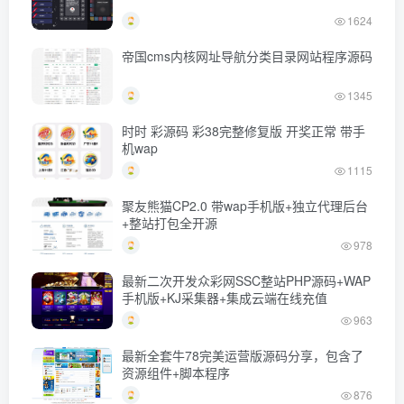
1624
帝国cms内核网址导航分类目录网站程序源码
1345
时时 彩源码 彩38完整修复版 开奖正常 带手
机wap
1115
聚友熊猫CP2.0 带wap手机版+独立代理后台
+整站打包全开源
978
最新二次开发众彩网SSC整站PHP源码+WAP
手机版+KJ采集器+集成云端在线充值
963
最新全套牛78完美运营版源码分享，包含了
资源组件+脚本程序
876