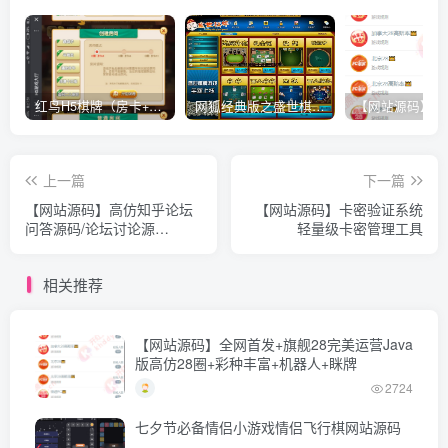
红鸟H5棋牌（房卡+金币）全套双模式游戏源码
网狐经典版之盛世棋牌完整游戏源码（包含文档、架设教程、网站、源代码等）
上一篇
下一篇
【网站源码】高仿知乎论坛
【网站源码】卡密验证系统
问答源码/论坛讨论源
轻量级卡密管理工具
码/Java论坛源码
相关推荐
【网站源码】全网首发+旗舰28完美运营Java
版高仿28圈+彩种丰富+机器人+眯牌
2724
七夕节必备情侣小游戏情侣飞行棋网站源码