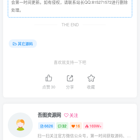
会第一时间更新。如有侵权，请联系站长QQ:815271572进行删除
处理。
THE END
其它源码
喜欢就支持一下吧
点赞
30
分享
收藏
吾图资源网
关注
6626
32
16
169W+
扫一扫关注官方微信公众号，第一时间获取源码、网赚项目资源教程，自媒体等知识干货，让互联网创业赚钱更简单。