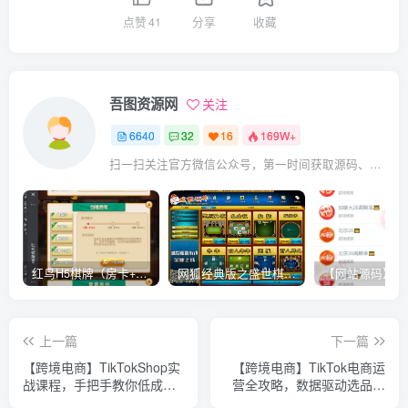
点赞
41
分享
收藏
吾图资源网
关注
6640
32
16
169W+
扫一扫关注官方微信公众号，第一时间获取源码、网赚项目资源教程，自媒体等知识干货，让互联网创业赚钱更简单。
红鸟H5棋牌（房卡+金币）全套双模式游戏源码
网狐经典版之盛世棋牌完整游戏源码（包含文档、架设教程、网站、源代码等）
上一篇
下一篇
【跨境电商】TikTokShop实
【跨境电商】TikTok电商运
战课程，手把手教你低成本
营全攻略，数据驱动选品定
启动，东南亚无货源玩法全
价，低成本引爆店铺流量