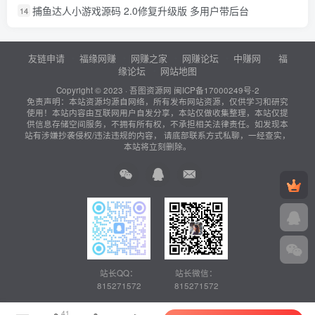
捕鱼达人小游戏源码 2.0修复升级版 多用户带后台
14
友链申请
福缘网赚
网赚之家
网赚论坛
中赚网
福
缘论坛
网站地图
Copyright © 2023 ·
吾图资源网
闽ICP备17000249号-2
免责声明：本站资源均源自网络，所有发布网站资源，仅供学习和研究
使用！本站内容由互联网用户自发分享，本站仅做收集整理，本站仅提
供信息存储空间服务，不拥有所有权，不承担相关法律责任。如发现本
站有涉嫌抄袭侵权/违法违规的内容， 请底部联系方式私聊，一经查实，
本站将立刻删除。
站长QQ：
站长微信：
815271572
815271572
41