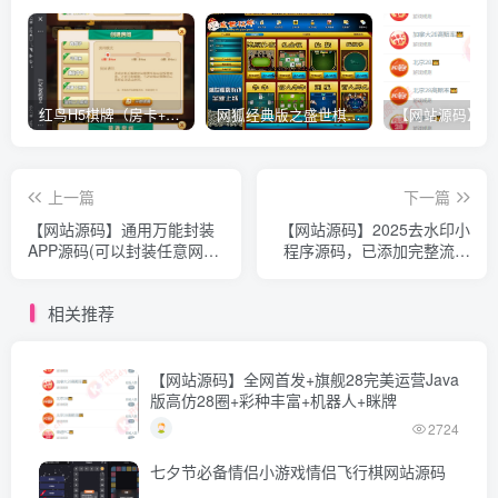
红鸟H5棋牌（房卡+金币）全套双模式游戏源码
网狐经典版之盛世棋牌完整游戏源码（包含文档、架设教程、网站、源代码等）
上一篇
下一篇
【网站源码】通用万能封装
【网站源码】2025去水印小
APP源码(可以封装任意网
程序源码，已添加完整流量
站,H5游戏,盒子,手游等等)带
主广告，运营级
教程
相关推荐
【网站源码】全网首发+旗舰28完美运营Java
版高仿28圈+彩种丰富+机器人+眯牌
2724
七夕节必备情侣小游戏情侣飞行棋网站源码