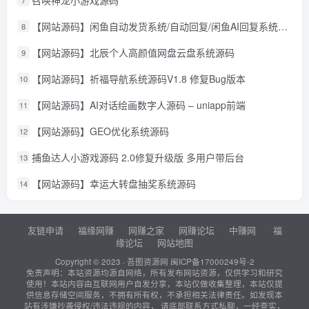
召唤神龙小游戏源码
【网站源码】闲鱼自动发货系统/自动回复/闲鱼AI回复系统源码
8
【网站源码】北辰个人高颜值网盘云盘系统源码
9
【网站源码】祈福导航系统源码V1.8 修复Bug版本
10
【网站源码】AI对话绘画数字人源码 – uniapp前端
11
【网站源码】GEO优化系统源码
12
捕鱼达人小游戏源码 2.0修复升级版 多用户带后台
13
【网站源码】幸运大转盘抽奖系统源码
14
友链申请
福缘网赚
网赚之家
网赚论坛
中赚网
福
缘论坛
网站地图
Copyright © 2023 ·
吾图资源网
闽ICP备17000249号-2
免责声明：本站资源均源自网络，所有发布网站资源，仅供学习和研究
使用！本站内容由互联网用户自发分享，本站仅做收集整理，本站仅提
供信息存储空间服务，不拥有所有权，不承担相关法律责任。如发现本
站有涉嫌抄袭侵权/违法违规的内容， 请底部联系方式私聊，一经查实，