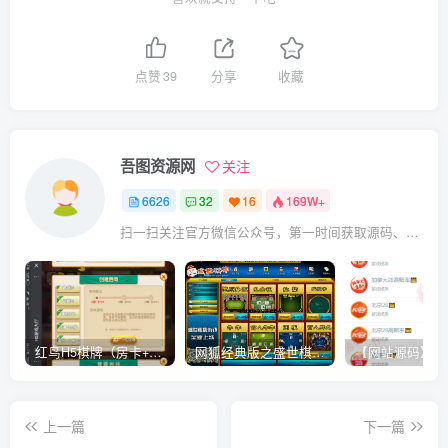
点赞
39
分享
收藏
吾图资源网
关注
6626
32
16
169W+
扫一扫关注官方微信公众号，第一时间获取源码、网赚项目资源教程，自媒体等知识干货，让互联网创业赚钱更简单。
红鸟H5棋牌（房卡+金币）全套双模式游戏源码
网狐经典版之盛世棋牌完整游戏源码（包含文档、架设教程、网站、源代码等）
上一篇
下一篇