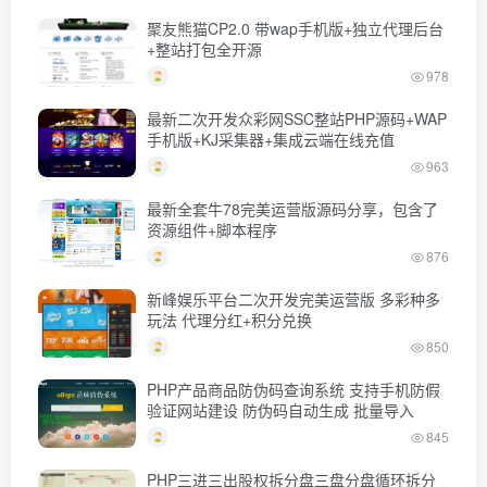
聚友熊猫CP2.0 带wap手机版+独立代理后台
+整站打包全开源
978
最新二次开发众彩网SSC整站PHP源码+WAP
手机版+KJ采集器+集成云端在线充值
963
最新全套牛78完美运营版源码分享，包含了
资源组件+脚本程序
876
新峰娱乐平台二次开发完美运营版 多彩种多
玩法 代理分红+积分兑换
850
PHP产品商品防伪码查询系统 支持手机防假
验证网站建设 防伪码自动生成 批量导入
845
PHP三进三出股权拆分盘三盘分盘循环拆分