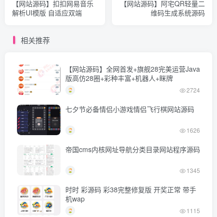
【网站源码】扣扣网易音乐
【网站源码】阿宅QR轻量二
解析UI模版 自适应双端
维码生成系统源码
相关推荐
【网站源码】全网首发+旗舰28完美运营Java
版高仿28圈+彩种丰富+机器人+眯牌
2724
七夕节必备情侣小游戏情侣飞行棋网站源码
1626
帝国cms内核网址导航分类目录网站程序源码
1345
时时 彩源码 彩38完整修复版 开奖正常 带手
机wap
1115