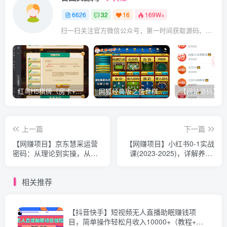
6626
32
16
169W+
扫一扫关注官方微信公众号，第一时间获取源码、网赚项目资源教程，自媒体等知识干货，让互联网创业赚钱更简单。
红鸟H5棋牌（房卡+金币）全套双模式游戏源码
网狐经典版之盛世棋牌完整游戏源码（包含文档、架设教程、网站、源代码等）
上一篇
下一篇
【网赚项目】京东慧采运营
【网赚项目】小红书0-1实战
密码：从理论到实操，从基
课(2023-2025)，详解养号/
础搭建到高级运营，助力商
选品/文案撰写/爆款打造/轻
家腾飞
松变现
相关推荐
【抖音快手】短视频无人直播助眠赚钱项
目，简单操作轻松月收入10000+（教程+素