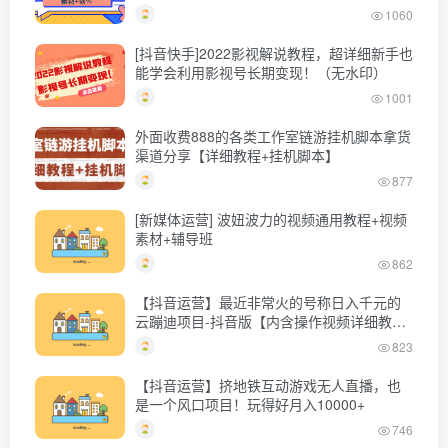
材+软件）
1060
[抖音快手]2022影视解说教程，超详细新手也
能学会利用影视号长期变现！（无水印）
1001
外面收费888的各类工作室链游挂机脚本拿货
渠道分享【详细教程+挂机脚本】
877
[新媒体运营] 波妞波力的视频通用教程+视频
素材+辅导班
862
【抖音运营】最近非常火的号称日入千元的
云蹦迪项目-抖音版【内含操作视频详细教
程】
823
【抖音运营】挤地铁互动游戏无人直播，也
是一个风口项目！玩得好月入10000+
746