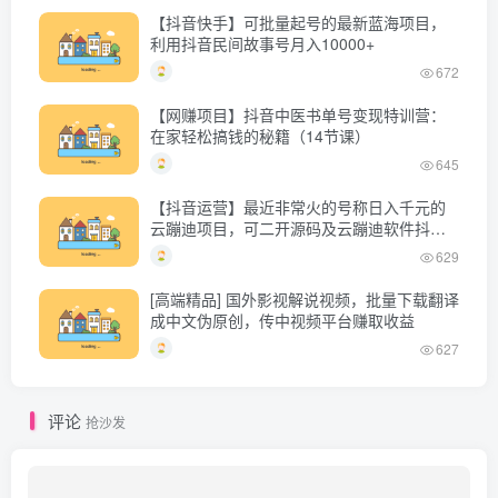
【抖音快手】可批量起号的最新蓝海项目，
利用抖音民间故事号月入10000+
672
【网赚项目】抖音中医书单号变现特训营：
在家轻松搞钱的秘籍（14节课）
645
【抖音运营】最近非常火的号称日入千元的
云蹦迪项目，可二开源码及云蹦迪软件抖音
版
629
[高端精品] 国外影视解说视频，批量下载翻译
成中文伪原创，传中视频平台赚取收益
627
评论
抢沙发