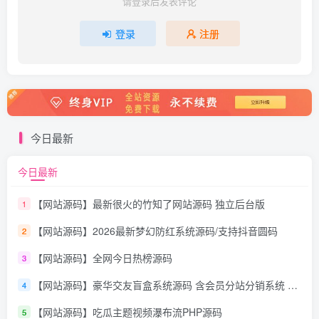
请登录后发表评论
登录
注册
今日最新
今日最新
【网站源码】最新很火的竹知了网站源码 独立后台版
1
【网站源码】2026最新梦幻防红系统源码/支持抖音圆码
2
【网站源码】全网今日热榜源码
3
【网站源码】豪华交友盲盒系统源码 含会员分站分销系统 可易支付
4
【网站源码】吃瓜主题视频瀑布流PHP源码
5