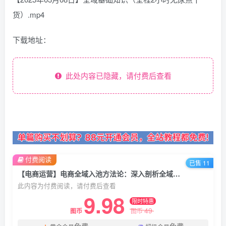
货）.mp4
下载地址：
此处内容已隐藏，请付费后查看
付费阅读
已售 11
【电商运营】电商全域入池方法论：深入剖析全域基础知识，全程干货满满，带你掌握全域入池关键技巧
此内容为付费阅读，请付费后查看
9.98
限时特惠
49
图币
图币