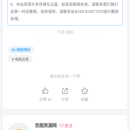
6、本站资源大多存储在云盘，如发现链接失效，请联系我们我们
会第一时间更新。如有侵权，请联系站长QQ:815271572进行删除
处理。
THE END
网创项目
# 电商运营
喜欢就支持一下吧
点赞
40
分享
收藏
吾图资源网
关注