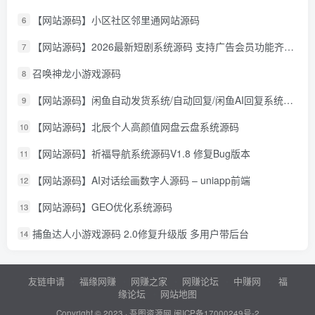
【网站源码】小区社区邻里通网站源码
6
【网站源码】2026最新短剧系统源码 支持广告会员功能齐全短剧源码
7
召唤神龙小游戏源码
8
【网站源码】闲鱼自动发货系统/自动回复/闲鱼AI回复系统源码
9
【网站源码】北辰个人高颜值网盘云盘系统源码
10
【网站源码】祈福导航系统源码V1.8 修复Bug版本
11
【网站源码】AI对话绘画数字人源码 – uniapp前端
12
【网站源码】GEO优化系统源码
13
捕鱼达人小游戏源码 2.0修复升级版 多用户带后台
14
友链申请
福缘网赚
网赚之家
网赚论坛
中赚网
福
缘论坛
网站地图
Copyright © 2023 ·
吾图资源网
闽ICP备17000249号-2