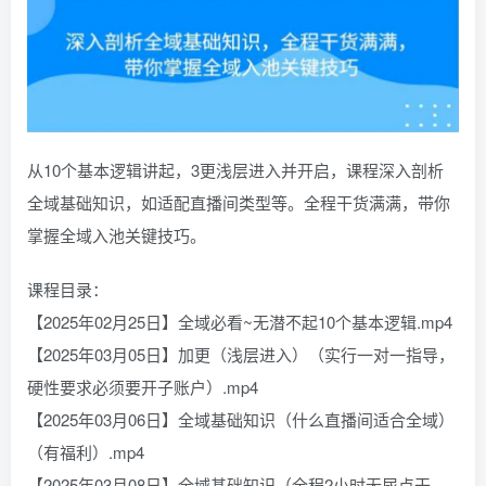
从10个基本逻辑讲起，3更浅层进入并开启，课程深入剖析
全域基础知识，如适配直播间类型等。全程干货满满，带你
掌握全域入池关键技巧。
课程目录：
【2025年02月25日】全域必看~无潜不起10个基本逻辑.mp4
【2025年03月05日】加更（浅层进入）（实行一对一指导，
硬性要求必须要开子账户）.mp4
【2025年03月06日】全域基础知识（什么直播间适合全域）
（有福利）.mp4
【2025年03月08日】全域基础知识（全程2小时无尿点干