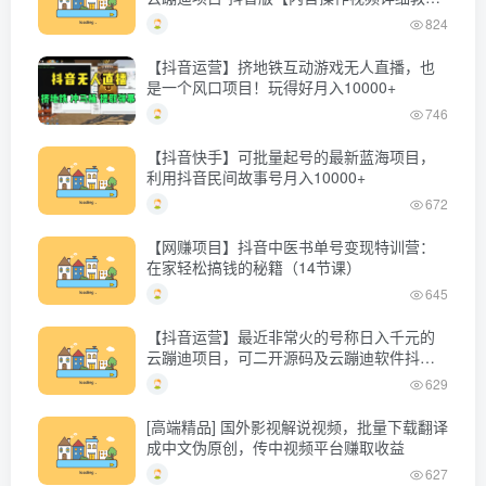
程】
824
【抖音运营】挤地铁互动游戏无人直播，也
是一个风口项目！玩得好月入10000+
746
【抖音快手】可批量起号的最新蓝海项目，
利用抖音民间故事号月入10000+
672
【网赚项目】抖音中医书单号变现特训营：
在家轻松搞钱的秘籍（14节课）
645
【抖音运营】最近非常火的号称日入千元的
云蹦迪项目，可二开源码及云蹦迪软件抖音
版
629
[高端精品] 国外影视解说视频，批量下载翻译
成中文伪原创，传中视频平台赚取收益
627