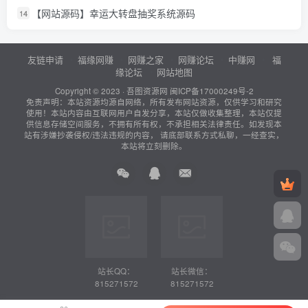
【网站源码】幸运大转盘抽奖系统源码
14
友链申请
福缘网赚
网赚之家
网赚论坛
中赚网
福
缘论坛
网站地图
Copyright © 2023 ·
吾图资源网
闽ICP备17000249号-2
免责声明：本站资源均源自网络，所有发布网站资源，仅供学习和研究
使用！本站内容由互联网用户自发分享，本站仅做收集整理，本站仅提
供信息存储空间服务，不拥有所有权，不承担相关法律责任。如发现本
站有涉嫌抄袭侵权/违法违规的内容， 请底部联系方式私聊，一经查实，
本站将立刻删除。
站长QQ：
站长微信：
815271572
815271572