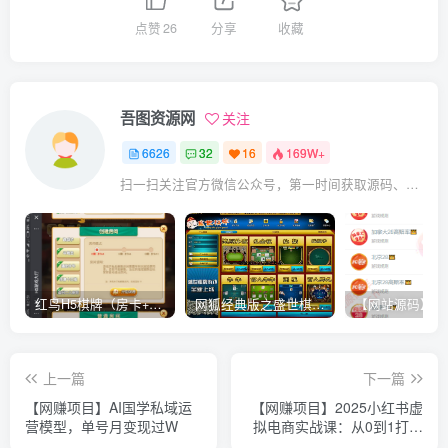
点赞
26
分享
收藏
吾图资源网
关注
6626
32
16
169W+
扫一扫关注官方微信公众号，第一时间获取源码、网赚项目资源教程，自媒体等知识干货，让互联网创业赚钱更简单。
红鸟H5棋牌（房卡+金币）全套双模式游戏源码
网狐经典版之盛世棋牌完整游戏源码（包含文档、架设教程、网站、源代码等）
上一篇
下一篇
【网赚项目】AI国学私域运
【网赚项目】2025小红书虚
营模型，单号月变现过W
拟电商实战课：从0到1打造
无货源店铺，AI+爆款笔记轻