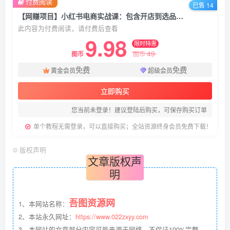
付费阅读
已售 14
【网赚项目】小红书电商实战课：包含开店到选品全流程，提升商品流量，日销百单技巧
此内容为付费阅读，请付费后查看
9.98
限时特惠
49
图币
图币
免费
免费
黄金会员
超级会员
立即购买
您当前未登录！建议登陆后购买，可保存购买订单
单个教程无需登录，可以直接购买；全站资源终身会员免费下载！
©
版权声明
文章版权声
明
吾图资源网
1、本网站名称：
2、本站永久网址：
https://www.022zxyy.com
3、本网站的文章部分内容可能来源于网络，不保证100%完整、