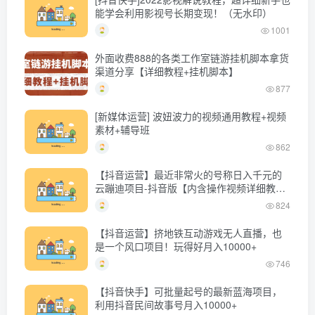
能学会利用影视号长期变现！（无水印）
1001
外面收费888的各类工作室链游挂机脚本拿货
渠道分享【详细教程+挂机脚本】
877
[新媒体运营] 波妞波力的视频通用教程+视频
素材+辅导班
862
【抖音运营】最近非常火的号称日入千元的
云蹦迪项目-抖音版【内含操作视频详细教
程】
824
【抖音运营】挤地铁互动游戏无人直播，也
是一个风口项目！玩得好月入10000+
746
【抖音快手】可批量起号的最新蓝海项目，
利用抖音民间故事号月入10000+