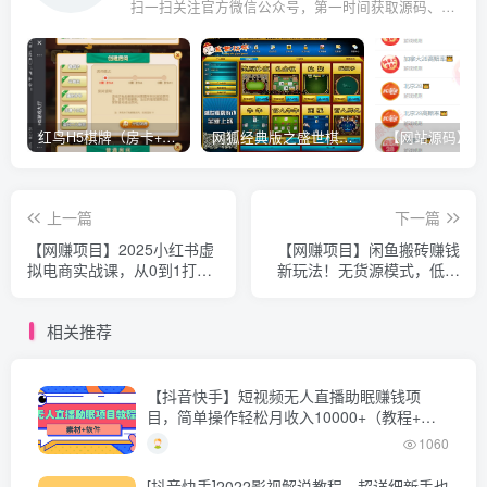
扫一扫关注官方微信公众号，第一时间获取源码、网赚项目资源教程，自媒体等知识干货，让互联网创业赚钱更简单。
红鸟H5棋牌（房卡+金币）全套双模式游戏源码
网狐经典版之盛世棋牌完整游戏源码（包含文档、架设教程、网站、源代码等）
上一篇
下一篇
【网赚项目】2025小红书虚
【网赚项目】闲鱼搬砖赚钱
拟电商实战课，从0到1打造
新玩法！无货源模式，低门
无货源店铺，AI+爆款笔记轻
槛单日收益100+无上限
松变现
相关推荐
【抖音快手】短视频无人直播助眠赚钱项
目，简单操作轻松月收入10000+（教程+素
材+软件）
1060
[抖音快手]2022影视解说教程，超详细新手也