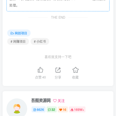
处理。
THE END
网创项目
# 网赚项目
# 小红书
喜欢就支持一下吧
点赞
40
分享
收藏
吾图资源网
关注
6626
32
16
169W+