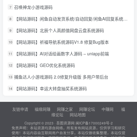
召唤神龙小游戏源码
7
【网站源码】闲鱼自动发货系统/自动回复/闲鱼AI回复系统源码
8
【网站源码】北辰个人高颜值网盘云盘系统源码
9
【网站源码】祈福导航系统源码V1.8 修复Bug版本
10
【网站源码】AI对话绘画数字人源码 – uniapp前端
11
【网站源码】GEO优化系统源码
12
捕鱼达人小游戏源码 2.0修复升级版 多用户带后台
13
【网站源码】幸运大转盘抽奖系统源码
14
友链申请
福缘网赚
网赚之家
网赚论坛
中赚网
福
缘论坛
网站地图
Copyright © 2023 ·
吾图资源网
闽ICP备17000249号-2
免责声明：本站资源均源自网络，所有发布网站资源，仅供学习和研究
使用！本站内容由互联网用户自发分享，本站仅做收集整理，本站仅提