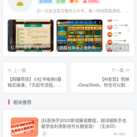
6626
32
16
169W+
扫一扫关注官方微信公众号，第一时间获取源码、网赚项目资源教程，自媒体等知识干货，让互联网创业赚钱更简单。
红鸟H5棋牌（房卡+金币）全套双模式游戏源码
网狐经典版之盛世棋牌完整游戏源码（包含文档、架设教程、网站、源代码等）
上一篇
下一篇
【网赚项目】小红书电商0基
【AI变现】剪映
础实操课，7天起号流程，选
+DeepSeek，你也可以制作
品变现，轻松上手开店运营
出爆款书单号，只要爆一
个，一个月工资就有了，详
相关推荐
细教程拆解
[抖音快手]2022影视解说教程，超详细新手也
能学会利用影视号长期变现！（无水印）
1001