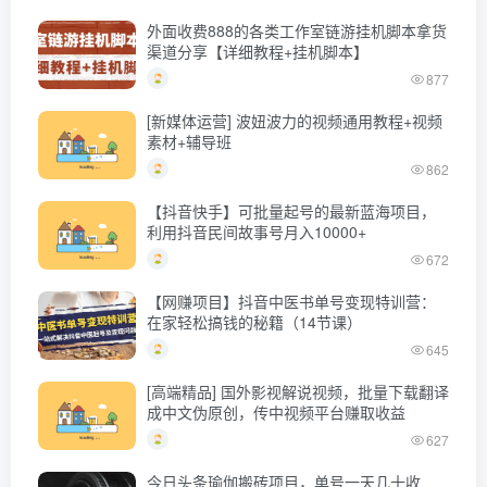
外面收费888的各类工作室链游挂机脚本拿货
渠道分享【详细教程+挂机脚本】
877
[新媒体运营] 波妞波力的视频通用教程+视频
素材+辅导班
862
【抖音快手】可批量起号的最新蓝海项目，
利用抖音民间故事号月入10000+
672
【网赚项目】抖音中医书单号变现特训营：
在家轻松搞钱的秘籍（14节课）
645
[高端精品] 国外影视解说视频，批量下载翻译
成中文伪原创，传中视频平台赚取收益
627
今日头条瑜伽搬砖项目，单号一天几十收