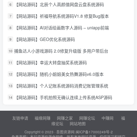
【网站源码】北辰个人高颜值网盘云盘系统源码
6
【网站源码】祈福导航系统源码V1.8 修复Bug版本
7
【网站源码】AI对话绘画数字人源码 – uniapp前端
8
【网站源码】GEO优化系统源码
9
捕鱼达人小游戏源码 2.0修复升级版 多用户带后台
10
【网站源码】幸运大转盘抽奖系统源码
11
【网站源码】随机小姐姐美女热舞源码v6.0版本
12
【网站源码】个人记账系统源码消费记账管理系统
13
【网站源码】手机拍照无确认连续上传系统ASP源码
14
友链申请
福缘网赚
网赚之家
网赚论坛
中赚网
福
缘论坛
网站地图
Copyright © 2023 ·
吾图资源网
闽ICP备17000249号-2
免责声明：本站资源均源自网络，所有发布网站资源，仅供学习和研究