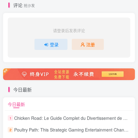
评论
抢沙发
请登录后发表评论
登录
注册
今日最新
今日最新
Chicken Road: Le Guide Complet du Divertissement de Maison de Jeu Stratégique
1
Poultry Path: This Strategic Gaming Entertainment Changing Sequence Forecasting
2