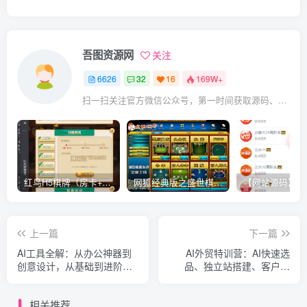
吾图资源网
关注
6626
32
16
169W+
扫一扫关注官方微信公众号，第一时间获取源码、网赚项目资源教程，自媒体等知识干货，让互联网创业赚钱更简单。
红鸟H5棋牌（房卡+金币）全套双模式游戏源码
网狐经典版之盛世棋牌完整游戏源码（包含文档、架设教程、网站、源代码等）
上一篇
下一篇
AI工具全解：从办公神器到
AI外贸特训营：AI快速选
创意设计，从基础到进阶，
品、独立站搭建、客户获
带你玩转AI工具
取、邮件营销、品牌营销等
相关推荐