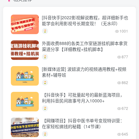
[抖音快手]2022影视解说教程，超详细新手也
能学会利用影视号长期变现！（无水印）
1001
外面收费888的各类工作室链游挂机脚本拿货
渠道分享【详细教程+挂机脚本】
877
[新媒体运营] 波妞波力的视频通用教程+视频
素材+辅导班
862
【抖音快手】可批量起号的最新蓝海项目，
利用抖音民间故事号月入10000+
672
【网赚项目】抖音中医书单号变现特训营：
在家轻松搞钱的秘籍（14节课）
645