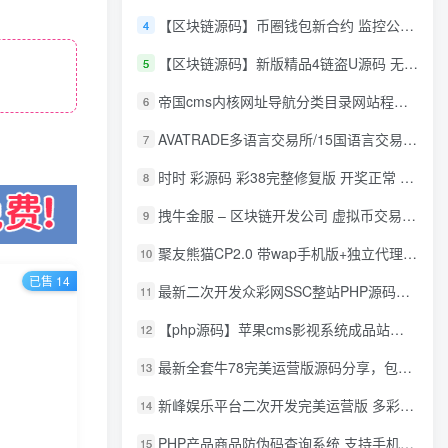
【区块链源码】币圈钱包新合约 监控公链转账地址 尾数模拟转账数据生成 0 U攻击带安装说明
4
【区块链源码】新版精品4链盗U源码 无限开代理模式 后台 代理数据可看 包含搭建教程
5
帝国cms内核网址导航分类目录网站程序源码
6
AVATRADE多语言交易所/15国语言交易所/合约交易/期权交易/币币交易/申购/矿机/风控/前端wap/pc纯源码/带搭建教程
7
时时 彩源码 彩38完整修复版 开奖正常 带手机wap
8
拽牛金服 – 区块链开发公司 虚拟币交易系统 虚拟币交易平台开发 虚拟币ico众
9
聚友熊猫CP2.0 带wap手机版+独立代理后台+整站打包全开源
10
已售 14
最新二次开发众彩网SSC整站PHP源码+WAP手机版+KJ采集器+集成云端在线充值
11
【php源码】苹果cms影视系统成品站打包+电影先生6.1.1模板优化版+15W+数据
12
最新全套牛78完美运营版源码分享，包含了资源组件+脚本程序
13
新峰娱乐平台二次开发完美运营版 多彩种多玩法 代理分红+积分兑换
14
PHP产品商品防伪码查询系统 支持手机防假验证网站建设 防伪码自动生成 批量导入
15