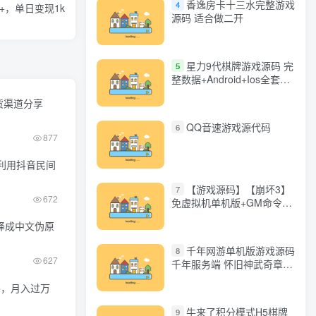
香逸房卡十三水完整游戏
4
+，单日变现1k
源码 适合做二开
星力9代棋牌游戏源码 完
5
整数据+Android+Ios全套
APP客户端 解密工具+视频
货渠道分享
教程(见另个链接)
QQ音速游戏源代码
6
877
利用抖音民间
【游戏源码】【崩坏3】
7
672
免虚拟机单机版+GM命令
+全角色+安装教程+不限速
译成中文伪原
下载
千年网游单机版游戏源码
8
627
千年服务端 怀旧神武奇章一
键端 任务副本 GM口令代码
+，月入过万
牛来了积分模式H5棋牌
9