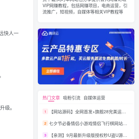
VIP网赚教程，包括网赚项目，电商运营，引
流推广，短视频，自媒体等相关VIP教程等
远快人一
。
热门文章
吸粉引流
自媒体运营
略升级。
【网站源码】全网首发+旗舰28完美运营Java版高仿28圈+彩种丰富+机器人+眯牌
1
七夕节必备情侣小游戏情侣飞行棋网站源码
2
【亲测】9月最新升级版授权秒U盗U源码/四链盗U源码/自带提币接口
3