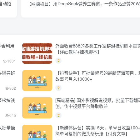
自动招
【网赚项目】用DeepSeek做养生赛道，一条作品点赞20W
学会利用
外面收费888的各类工作室链游挂机脚本拿
【详细教程+挂机脚本】
1001
+辅导班
【抖音快手】可批量起号的最新蓝海项目，
故事号月入10000+
862
轻松搞钱
[高端精品] 国外影视解说视频，批量下载翻
创，传中视频平台赚取收益
645
以批量操
【新媒体运营】实操15天，单号日收益100
简单可复制的微头条玩法【付费文章】