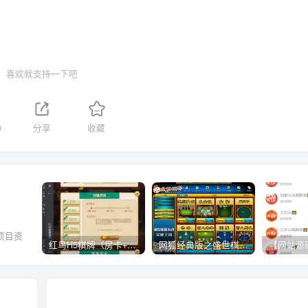
喜欢就支持一下吧
9
分享
收藏
项目资
红鸟H5棋牌（房卡+金币）全套双模式游戏源码
网狐经典版之盛世棋牌完整游戏源码（包含文档、架设教程、网站、源代码等）
。