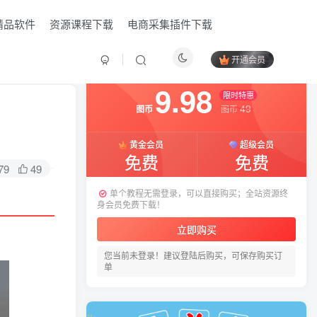
精品软件
资源课程下载
电商采集插件下载
开通会员
付费阅读
已售 14
9.98
限时特惠
49
图币
图币
黄金会员
超级会员
免费
免费
79
49
单个教程无需登录，可以直接购买；全站资源终
身会员免费下载！
HI！请登录
立即购买
您当前未登录！建议登陆后购买，可保存购买订
登录
注册
单