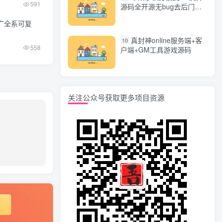
591
源码全开源无bug去后门无
漏洞完整源码 价值5000元
推广全系可复
真封神online服务端+客
10
558
户端+GM工具游戏源码
关注公众号获取更多项目资源