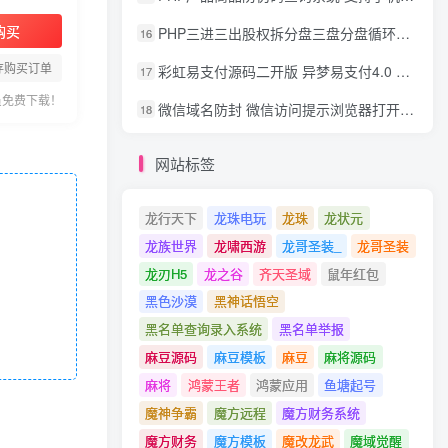
购买
PHP三进三出股权拆分盘三盘分盘循环拆分系统源码
16
存购买订单
彩虹易支付源码二开版 异梦易支付4.0 可对接官方/易支付/码支付 去除后门 美化用户中心
17
员免费下载！
微信域名防封 微信访问提示浏览器打开 非微信访问直接打开预防域名被封域名被封包换服务
18
网站标签
龙行天下
龙珠电玩
龙珠
龙状元
龙族世界
龙啸西游
龙哥圣装_
龙哥圣装
龙刃H5
龙之谷
齐天圣域
鼠年红包
黑色沙漠
黑神话悟空
黑名单查询录入系统
黑名单举报
麻豆源码
麻豆模板
麻豆
麻将源码
麻将
鸿蒙王者
鸿蒙应用
鱼塘起号
魔神争霸
魔方远程
魔方财务系统
魔方财务
魔方模板
魔改龙武
魔域觉醒