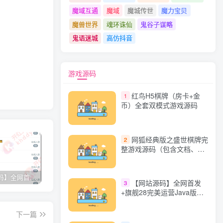
魔域互通
魔域
魔城传世
魔力宝贝
魔兽世界
魂环诛仙
鬼谷子谋略
鬼语迷城
高仿抖音
游戏源码
红鸟H5棋牌（房卡+金
1
币）全套双模式游戏源码
网狐经典版之盛世棋牌完
2
整游戏源码（包含文档、架
设教程、网站、源代码等）
【网站源码】全网首发+旗舰28完美运营Java版高仿28圈+彩种丰富+机器人+眯牌
香逸房卡十三水完整游戏源码 适合做二开
星力9代棋牌游戏源码 完整数据+Android+Ios全套APP客户端 解密工具+视频教程(见另个链接)
QQ
【网站源码】全网首发
3
+旗舰28完美运营Java版高
仿28圈+彩种丰富+机器人
+眯牌
下一篇