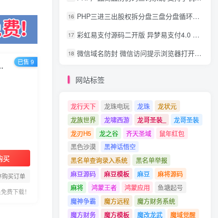
PHP三进三出股权拆分盘三盘分盘循环拆分系统源码
16
彩虹易支付源码二开版 异梦易支付4.0 可对接官方/易支付/码支付 去除后门 美化用户中心
17
微信域名防封 微信访问提示浏览器打开 非微信访问直接打开预防域名被封域名被封包换服务
18
已售 9
好生活，设备+创作+拍摄+后期，制作全流程一网打尽
网站标签
龙行天下
龙珠电玩
龙珠
龙状元
龙族世界
龙啸西游
龙哥圣装_
龙哥圣装
龙刃H5
龙之谷
齐天圣域
鼠年红包
黑色沙漠
黑神话悟空
购买
黑名单查询录入系统
黑名单举报
麻豆源码
麻豆模板
麻豆
麻将源码
存购买订单
麻将
鸿蒙王者
鸿蒙应用
鱼塘起号
员免费下载！
魔神争霸
魔方远程
魔方财务系统
魔方财务
魔方模板
魔改龙武
魔域觉醒