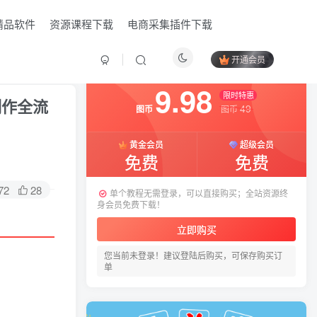
精品软件
资源课程下载
电商采集插件下载
开通会员
付费阅读
已售 9
9.98
限时特惠
制作全流
49
图币
图币
黄金会员
超级会员
免费
免费
72
28
单个教程无需登录，可以直接购买；全站资源终
身会员免费下载！
HI！请登录
立即购买
您当前未登录！建议登陆后购买，可保存购买订
登录
注册
单