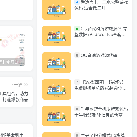
香逸房卡十三水完整游戏
4
源码 适合做二开
星力9代棋牌游戏源码 完
5
整数据+Android+Ios全套
APP客户端 解密工具+视频
教程(见另个链接)
QQ音速游戏源代码
6
【网站源码】全网首发+旗舰28完美运营Java版高仿28圈+彩种丰富+机器人+眯牌
香逸房卡十三水完整游戏源码 适合做二开
星力9代棋牌游戏源码 完整数据+Android+Ios全套APP客户端 解密工具+视频教程(见另个链接)
QQ
【游戏源码】【崩坏3】
7
下一篇
免虚拟机单机版+GM命令
工具组合，助力
+全角色+安装教程+不限速
打造爆款商品
下载
千年网游单机版游戏源码
8
千年服务端 怀旧神武奇章一
键端 任务副本 GM口令代码
手也能学会利用
牛来了积分模式H5棋牌
9