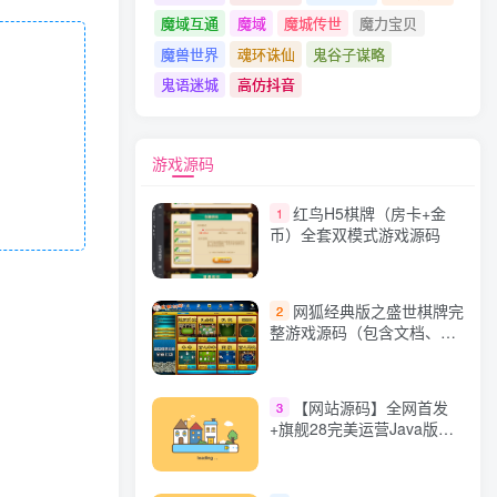
魔域互通
魔域
魔城传世
魔力宝贝
魔兽世界
魂环诛仙
鬼谷子谋略
鬼语迷城
高仿抖音
游戏源码
红鸟H5棋牌（房卡+金
1
币）全套双模式游戏源码
网狐经典版之盛世棋牌完
2
整游戏源码（包含文档、架
设教程、网站、源代码等）
【网站源码】全网首发
3
+旗舰28完美运营Java版高
仿28圈+彩种丰富+机器人
+眯牌