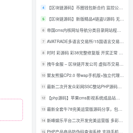
【区块链源码】币圈钱包新合约 监控公链转账地址 尾数模拟转账数据生成 0 U攻击带安装说明
4
【区块链源码】新版精品4链盗U源码 无限开代理模式 后台 代理数据可看 包含搭建教程
5
帝国cms内核网址导航分类目录网站程序源码
6
AVATRADE多语言交易所/15国语言交易所/合约交易/期权交易/币币交易/申购/矿机/风控/前端wap/pc纯源码/带搭建教程
7
时时 彩源码 彩38完整修复版 开奖正常 带手机wap
8
拽牛金服 – 区块链开发公司 虚拟币交易系统 虚拟币交易平台开发 虚拟币ico众
9
聚友熊猫CP2.0 带wap手机版+独立代理后台+整站打包全开源
10
最新二次开发众彩网SSC整站PHP源码+WAP手机版+KJ采集器+集成云端在线充值
11
【php源码】苹果cms影视系统成品站打包+电影先生6.1.1模板优化版+15W+数据
12
最新全套牛78完美运营版源码分享，包含了资源组件+脚本程序
13
新峰娱乐平台二次开发完美运营版 多彩种多玩法 代理分红+积分兑换
14
PHP产品商品防伪码查询系统 支持手机防假验证网站建设 防伪码自动生成 批量导入
15