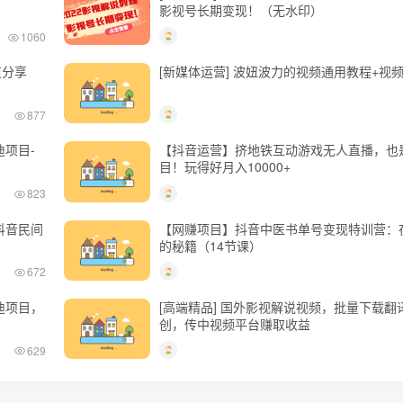
影视号长期变现！（无水印）
1060
道分享
[新媒体运营] 波妞波力的视频通用教程+视
877
项目-
【抖音运营】挤地铁互动游戏无人直播，也
目！玩得好月入10000+
823
抖音民间
【网赚项目】抖音中医书单号变现特训营：
的秘籍（14节课）
672
迪项目，
[高端精品] 国外影视解说视频，批量下载翻
创，传中视频平台赚取收益
629