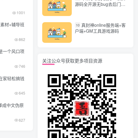
源码全开源无bug去后门无
漏洞完整源码 价值5000元
1001
频素材+辅导班
真封神online服务端+客
10
户端+GM工具游戏源码
862
是一个风口项
关注公众号获取更多项目资源
746
在家轻松搞钱
645
译成中文伪原
627