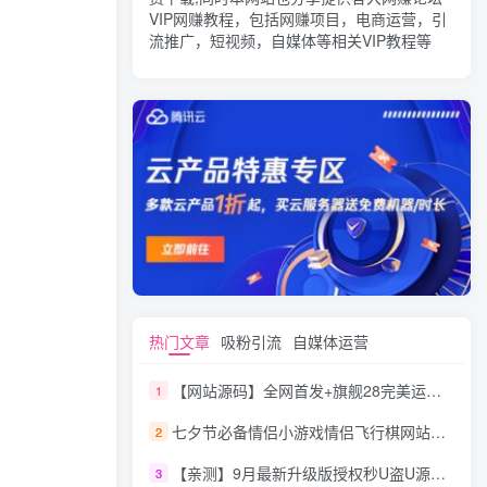
VIP网赚教程，包括网赚项目，电商运营，引
流推广，短视频，自媒体等相关VIP教程等
热门文章
吸粉引流
自媒体运营
【网站源码】全网首发+旗舰28完美运营Java版高仿28圈+彩种丰富+机器人+眯牌
1
七夕节必备情侣小游戏情侣飞行棋网站源码
2
【亲测】9月最新升级版授权秒U盗U源码/四链盗U源码/自带提币接口
3