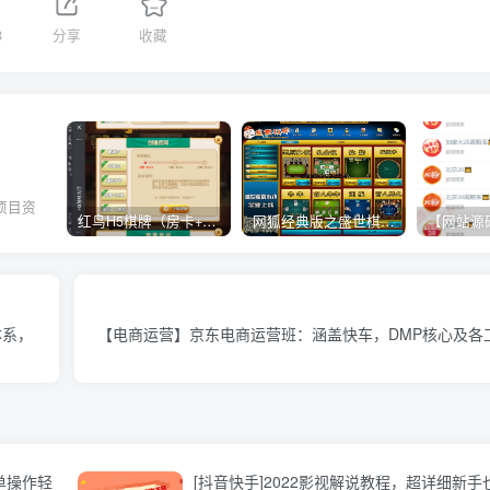
8
分享
收藏
项目资
红鸟H5棋牌（房卡+金币）全套双模式游戏源码
网狐经典版之盛世棋牌完整游戏源码（包含文档、架设教程、网站、源代码等）
。
体系，
【电商运营】京东电商运营班：涵盖快车，DMP核心及各
单操作轻
[抖音快手]2022影视解说教程，超详细新