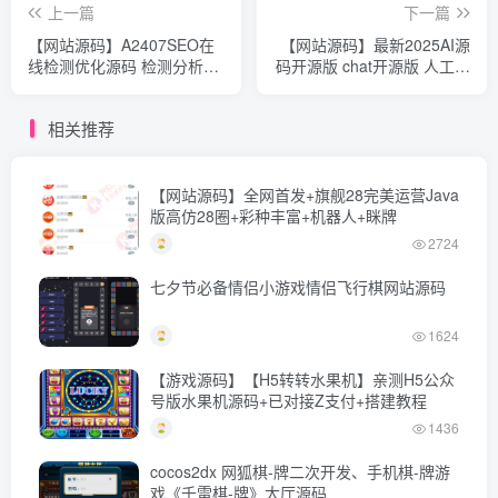
上一篇
下一篇
【网站源码】A2407SEO在
【网站源码】最新2025AI源
线检测优化源码 检测分析源
码开源版 chat开源版 人工智
码 获得更高收录
能开源代码 AI翻译 语音图生
相关推荐
【网站源码】全网首发+旗舰28完美运营Java
版高仿28圈+彩种丰富+机器人+眯牌
2724
七夕节必备情侣小游戏情侣飞行棋网站源码
1624
【游戏源码】【H5转转水果机】亲测H5公众
号版水果机源码+已对接Z支付+搭建教程
1436
cocos2dx 网狐棋-牌二次开发、手机棋-牌游
戏《千雷棋-牌》大厅源码