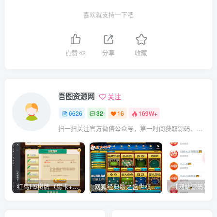
喜欢就支持一下吧
点赞
42
分享
收藏
吾图资源网
关注
6626
32
16
169W+
扫一扫关注官方微信公众号，第一时间获取源码、网赚项目资源教程，自媒体等知识干货，让互联网创业赚钱更简单。
红鸟H5棋牌（房卡+金币）全套双模式游戏源码
网狐经典版之盛世棋牌完整游戏源码（包含文档、架设教程、网站、源代码等）