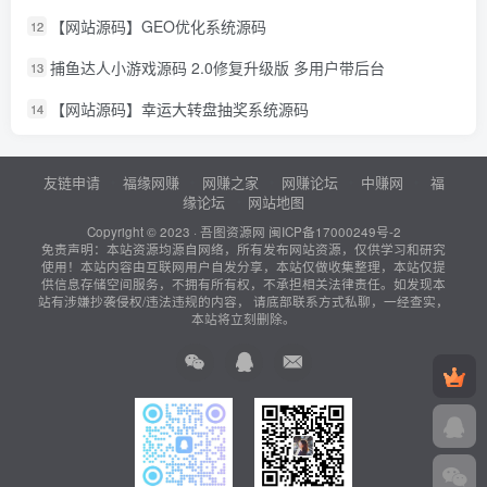
【网站源码】GEO优化系统源码
12
捕鱼达人小游戏源码 2.0修复升级版 多用户带后台
13
【网站源码】幸运大转盘抽奖系统源码
14
友链申请
福缘网赚
网赚之家
网赚论坛
中赚网
福
缘论坛
网站地图
Copyright © 2023 ·
吾图资源网
闽ICP备17000249号-2
免责声明：本站资源均源自网络，所有发布网站资源，仅供学习和研究
使用！本站内容由互联网用户自发分享，本站仅做收集整理，本站仅提
供信息存储空间服务，不拥有所有权，不承担相关法律责任。如发现本
站有涉嫌抄袭侵权/违法违规的内容， 请底部联系方式私聊，一经查实，
本站将立刻删除。