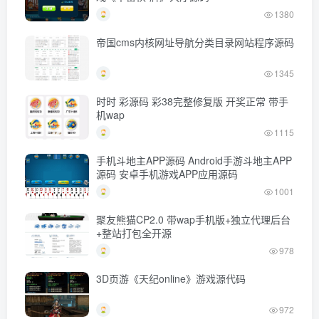
1380
帝国cms内核网址导航分类目录网站程序源码
1345
时时 彩源码 彩38完整修复版 开奖正常 带手
机wap
1115
手机斗地主APP源码 Android手游斗地主APP
源码 安卓手机游戏APP应用源码
1001
聚友熊猫CP2.0 带wap手机版+独立代理后台
+整站打包全开源
978
3D页游《天纪online》游戏源代码
972